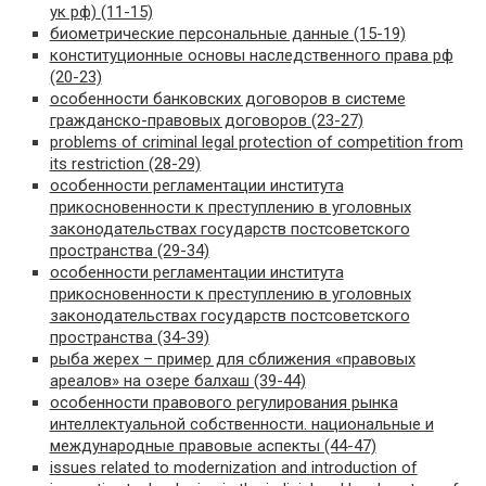
ук рф) (11-15)
биометрические персональные данные (15-19)
конституционные основы наследственного права рф
(20-23)
особенности банковских договоров в системе
гражданско-правовых договоров (23-27)
problems of criminal legal protection of competition from
its restriction (28-29)
особенности регламентации института
прикосновенности к преступлению в уголовных
законодательствах государств постсоветского
пространства (29-34)
особенности регламентации института
прикосновенности к преступлению в уголовных
законодательствах государств постсоветского
пространства (34-39)
рыба жерех – пример для сближения «правовых
ареалов» на озере балхаш (39-44)
особенности правового регулирования рынка
интеллектуальной собственности. национальные и
международные правовые аспекты (44-47)
issues related to modernization and introduction of