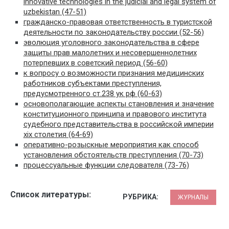
innovative technologies in the judicial and legal system of
uzbekistan (47-51)
гражданско-правовая ответственность в туристской
деятельности по законодательству россии (52-56)
эволюция уголовного законодательства в сфере
защиты прав малолетних и несовершеннолетних
потерпевших в советский период (56-60)
к вопросу о возможности признания медицинских
работников субъектами преступления,
предусмотренного ст.238 ук рф (60-63)
основополагающие аспекты становления и значение
конституционного принципа и правового института
судебного представительства в российской империи
xix столетия (64-69)
оперативно-розыскные мероприятия как способ
установления обстоятельств преступления (70-73)
процессуальные функции следователя (73-76)
Список литературы:
РУБРИКА:
ЖУРНАЛЫ