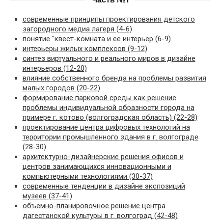
Часть №1
современные принципы проектирования детского
загородного медиа лагеря (4-6)
понятие "квест-комната и ее интерьер (6-9)
интерьеры жилых комплексов (9-12)
синтез виртуального и реального миров в дизайне
интерьеров (12-20)
влияние собственного бренда на проблемы развития
малых городов (20-22)
формирование парковой среды как решение
проблемы индивидуальной образности города на
примере г. котово (волгоградская область) (22-28)
проектирование центра цифровых технологий на
территории промышленного здания в г. волгограде
(28-30)
архитектурно-дизайнерские решения офисов и
центров занимающихся инновационными и
компьютерными технологиями (30-37)
современные тенденции в дизайне экспозиций
музеев (37-41)
объемно-планировочное решение центра
дагестанской культуры в г. волгоград (42-48)