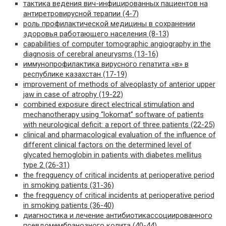
тактика ведения вич-инфицированных пациентов на
антиретровирусной терапии (4-7)
роль профилактической медицины в сохранении
здоровья работающего населения (8-13)
capabilities of computer tomographic angiography in the
diagnosis of cerebral aneurysms (13-16)
иммунопрофилактика вирусного гепатита «в» в
республике казахстан (17-19)
improvement of methods of alveoplasty of anterior upper
jaw in case of atrophy (19-22)
combined exposure direct electrical stimulation and
mechanotherapy using “lokomat” software of patients
with neurological deficit: a report of three patients (22-25)
clinical and pharmacological evaluation of the influence of
different clinical factors on the determined level of
glycated hemoglobin in patients with diabetes mellitus
type 2 (26-31)
the freqguency of critical incidents at perioperative period
in smoking patients (31-36)
the freqguency of critical incidents at perioperative period
in smoking patients (36-40)
диагностика и лечение антибиотикассоциированного
псевдомембранозного колита (40-44)