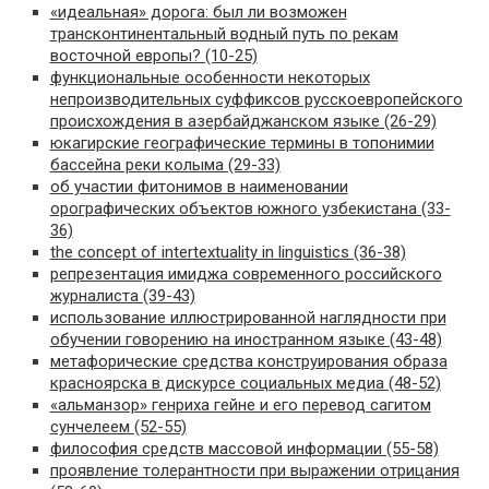
«идеальная» дорога: был ли возможен
трансконтинентальный водный путь по рекам
восточной европы? (10-25)
функциональные особенности некоторых
непроизводительных суффиксов русскоевропейского
происхождения в азербайджанском языке (26-29)
юкагирские географические термины в топонимии
бассейна реки колыма (29-33)
об участии фитонимов в наименовании
орографических объектов южного узбекистана (33-
36)
the concept of intertextuality in linguistics (36-38)
репрезентация имиджа современного российского
журналиста (39-43)
использование иллюстрированной наглядности при
обучении говорению на иностранном языке (43-48)
метафорические средства конструирования образа
красноярска в дискурсе социальных медиа (48-52)
«альманзор» генриха гейне и его перевод сагитом
сунчелеем (52-55)
философия средств массовой информации (55-58)
проявление толерантности при выражении отрицания