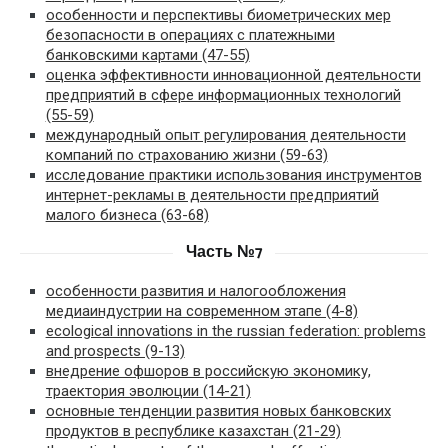
особенности и перспективы биометрических мер
безопасности в операциях с платежными
банковскими картами (47-55)
оценка эффективности инновационной деятельности
предприятий в сфере информационных технологий
(55-59)
международный опыт регулирования деятельности
компаний по страхованию жизни (59-63)
исследование практики использования инструментов
интернет-рекламы в деятельности предприятий
малого бизнеса (63-68)
Часть №7
особенности развития и налогообложения
медиаиндустрии на современном этапе (4-8)
ecological innovations in the russian federation: problems
and prospects (9-13)
внедрение офшоров в российскую экономику,
траектория эволюции (14-21)
основные тенденции развития новых банковских
продуктов в республике казахстан (21-29)