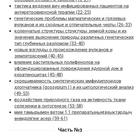
тактика ведения вич-инфицированных пациентов на
антиретровирусной терапии (22-25)
генетические проблемы магматических и грязевых
вулканов и их сходные и отличательные черты (26-33)
коленчатые структуры структуры земной коры и их
значение выяснение природы различных генетических
тип глубинных разломом (33-40)
новые взгляды о происхождение вулканов и
землятрясений (40-45)
влияние растительных полифенолов на
уфсиндуцированные повреждения ядерной днк в
кератиноцитах (45-48)
скрещиваемость синтетических амфидиплоидов
хлопчатника (gossypium l.) и их цитологический анализ
(49-53)
воздействие природного газа на активность ткани
селезенки в онтогенезе (53-58)
мия тамырымен ветом 1.1 препаратының тауықтардың
өнімділігіне әсері (59-61)
Часть №3