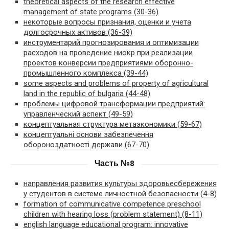
theoretical aspects of the research effective
management of state programs (30-36)
некоторые вопросы признания, оценки и учета
долгосрочных активов (36-39)
инструментарий прогнозирования и оптимизации
расходов на проведение ниокр при реализации
проектов конверсии предприятиями оборонно-
промышленного комплекса (39-44)
some aspects and problems of property of agricultural
land in the republic of bulgaria (44-48)
проблемы цифровой трансформации предприятий:
управленческий аспект (49-59)
концептуальная структура метаэкономики (59-67)
концептуальні основи забезпечення
обороноздатності держави (67-70)
Часть №8
направления развития культуры здоровьесбережения
у студентов в системе личностной безопасности (4-8)
formation of communicative competence preschool
children with hearing loss (problem statement) (8-11)
english language educational program: innovative