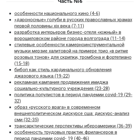
Часть №6
особенности национального кино (4-6)
«дароносные» голуби в русских православных храмах
первой половины xix века (7-11)
разработка интерьеров бизнес-отеля «южный» в
ворошиловском районе города волгограда (11-14)
стилевые особенности камерноинструментальной
музыки мерзие халитовой на примере трио «в ритме
розовых тонов» для скрипки, тромбона и фортепиано
(15-18)
бибоп как стиль кардинального обновления
джазового языка (19-22)
рекламная кампания продвижения имиджа
социально-культурного учреждения (23-28)
политика популистов в период пандемии covid-19 (29-
32)
образ «русского врага» в современном
внешнеполитическом дискурсе сша: дискурс-анализ
сми (32-35)
трансарктические перспективы ибероамерики (36-39)
особенность трудовых практик фрилансеров в
период пандемии covid- 19 (40-46)