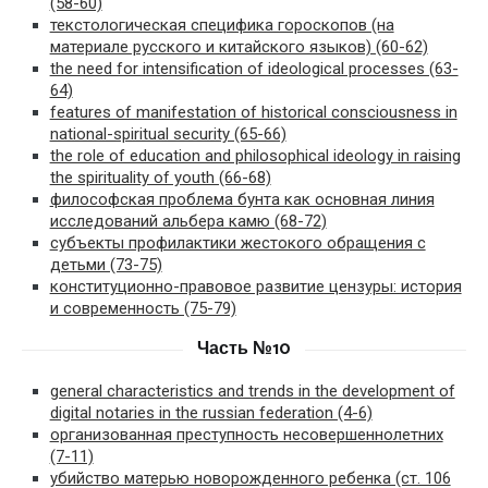
(58-60)
текстологическая специфика гороскопов (на
материале русского и китайского языков) (60-62)
the need for intensification of ideological processes (63-
64)
features of manifestation of historical consciousness in
national-spiritual security (65-66)
the role of education and philosophical ideology in raising
the spirituality of youth (66-68)
философская проблема бунта как основная линия
исследований альбера камю (68-72)
субъекты профилактики жестокого обращения с
детьми (73-75)
конституционно-правовое развитие цензуры: история
и современность (75-79)
Часть №10
general characteristics and trends in the development of
digital notaries in the russian federation (4-6)
организованная преступность несовершеннолетних
(7-11)
убийство матерью новорожденного ребенка (ст. 106