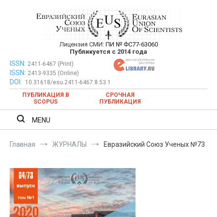
Перейти
к
содержимому
Лицензия СМИ:
ПИ № ФС77-63060
Евразийский Союз Ученых —
Публикуется с 2014 года
публикация научных статей в
ISSN:
Евразийский Союз Ученых — публикация научных статей в
2411-6467 (Print)
ISSN:
2413-9335 (Online)
ежемесячном научном журнале
ежемесячном научном журнале
DOI:
10.31618/esu.2411-6467.8.53.1
ПУБЛИКАЦИЯ В
СРОЧНАЯ
SCOPUS
ПУБЛИКАЦИЯ
MENU
Главная
ЖУРНАЛЫ
Евразийский Союз Ученых №73