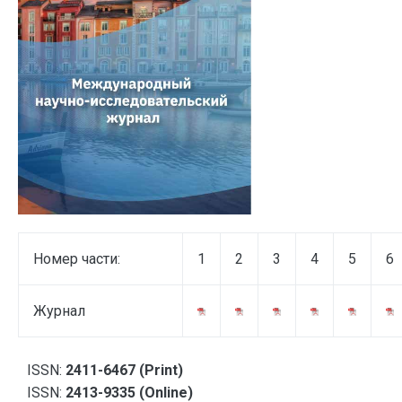
Номер части:
1
2
3
4
5
6
Журнал
ISSN:
2411-6467 (Print)
ISSN:
2413-9335 (Online)