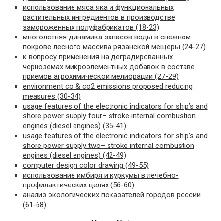
использование мяса яка и функциональных
растительных ингредиентов в производстве
замороженных полуфабрикатов (18-23)
многолетняя динамика запасов воды в снежном
покрове лесного массива рязанской мещеры (24-27)
к вопросу применения на деградированных
черноземах микроэлементных добавок в составе
приемов агрохимической мелиорации (27-29)
environment со & со2 emissions proposed reducing
measures (30-34)
usage features of the electronic indicators for ship’s and
shore power supply four– stroke internal combustion
engines (diesel engines) (35-41)
usage features of the electronic indicators for ship’s and
shore power supply two– stroke internal combustion
engines (diesel engines) (42-49)
computer design color drawing (49-55)
использование имбиря и куркумы в лечебно-
профилактических целях (56-60)
анализ экологических показателей городов россии
(61-68)