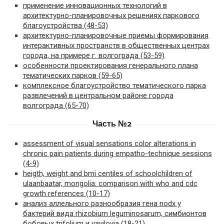
применение инновационных технологий в
архитектурно-планировочных решениях паркового
благоустройства (48-53)
архитектурно-планировочные приемы формирования
интерактивных пространств в общественных центрах
города, на примере г. волгограда (53-59)
особенности проектирования генерального плана
тематических парков (59-65)
комплексное благоустройство тематического парка
развлечений в центральном районе города
волгограда (65-70)
Часть №2
assessment of visual sensations color alterations in
chronic pain patients during empatho-technique sessions
(4-9)
heigth, weight and bmi centiles of schoolchildren of
ulaanbaatar, mongolia: comparison with who and cdc
growth references (10-17)
анализ аллельного разнообразия гена nodx у
бактерий вида rhizobium leguminosarum, симбионтов
бобовых trifolium и vavilovia (18-21)