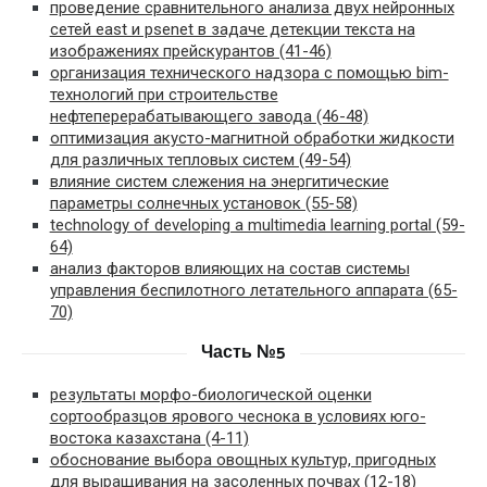
проведение сравнительного анализа двух нейронных
сетей east и psenet в задаче детекции текста на
изображениях прейскурантов (41-46)
организация технического надзора с помощью bim-
технологий при строительстве
нефтеперерабатывающего завода (46-48)
оптимизация акусто-магнитной обработки жидкости
для различных тепловых систем (49-54)
влияние систем слежения на энергитические
параметры солнечных установок (55-58)
technology of developing a multimedia learning portal (59-
64)
анализ факторов влияющих на состав системы
управления беспилотного летательного аппарата (65-
70)
Часть №5
результаты морфо-биологической оценки
сортообразцов ярового чеснока в условиях юго-
востока казахстана (4-11)
обоснование выбора овощных культур, пригодных
для выращивания на засоленных почвах (12-18)