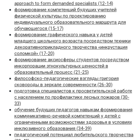
approach to form demanded specialists (12-14)
формирование компетенций будущих учителей
физической культуры по проектированию
индивидуального образовательного маршрута для
обучающегося (15-17)
формирование графического навыка у детей
младшего школьного возраста посредством техники
декоративноприкладного творчества «инкрустация
соломкой» (17-20)
формирование аксиосферы студентов посредством
инкорпорации этнокультурных ценностей в
образовательный процесс (21-25)
философско-педагогические взгляды григория
сковороды в зеркале современности (26-30)
подготовка специалистов к просветительской работе
с населением по профилактике лесных пожаров (30-
33)
обучение будущих педагогов навыкам формирования
коммуникативно-речевой компетенций у детей с
ограниченными возможностями здоровья в условиях
инклюзивного образования (34-39)
педагогический потенциал любительского творчества