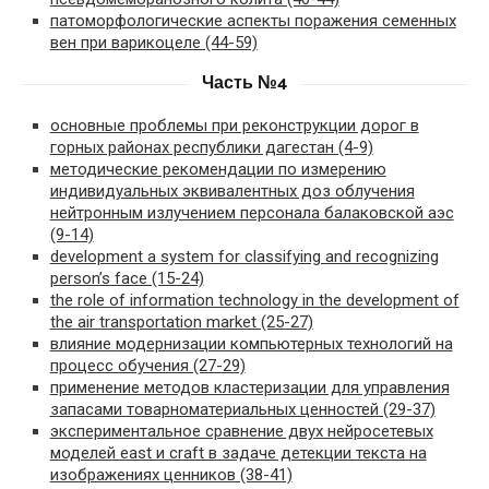
патоморфологические аспекты поражения семенных
вен при варикоцеле (44-59)
Часть №4
основные проблемы при реконструкции дорог в
горных районах республики дагестан (4-9)
методические рекомендации по измерению
индивидуальных эквивалентных доз облучения
нейтронным излучением персонала балаковской аэс
(9-14)
development a system for classifying and recognizing
person’s face (15-24)
the role of information technology in the development of
the air transportation market (25-27)
влияние модернизации компьютерных технологий на
процесс обучения (27-29)
применение методов кластеризации для управления
запасами товарноматериальных ценностей (29-37)
экспериментальное сравнение двух нейросетевых
моделей east и craft в задаче детекции текста на
изображениях ценников (38-41)