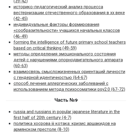
(39-42)
историко-педагогический анализ процесса
вестернизации отечественного образования в xx веке
(42-45)
индивидуальные факторы формирования
«сообразительности» учащихся начальных классов
(46-49)
forming the intelligence of future primary school teachers
based on critical thinking (49-59)
методы определения эмоционального состояния
детей с нарушениями опорнодвигательного аппарата
(60-63)
взаимосвязь смысложизненных ориентаций личности
с гендерной идентичностью (64-67)
способ лечения аллергических заболеваний с
использованием метода психосоматики psy2.0 (67-72)
Часть №9
russia and russians in popular japanese literature in the
first half of 20th century (4-7)
политика хосрова iii котака: кризис аршакидов на
армянском престоле (8-10)