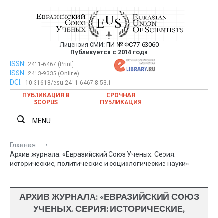
Перейти
к
содержимому
Лицензия СМИ:
ПИ № ФС77-63060
Евразийский Союз Ученых —
Публикуется с 2014 года
публикация научных статей в
ISSN:
Евразийский Союз Ученых — публикация научных статей в
2411-6467 (Print)
ISSN:
2413-9335 (Online)
ежемесячном научном журнале
ежемесячном научном журнале
DOI:
10.31618/esu.2411-6467.8.53.1
ПУБЛИКАЦИЯ В
СРОЧНАЯ
SCOPUS
ПУБЛИКАЦИЯ
MENU
Главная
Архив журнала: «Евразийский Союз Ученых. Серия:
исторические, политические и социологические науки»
АРХИВ ЖУРНАЛА: «ЕВРАЗИЙСКИЙ СОЮЗ
УЧЕНЫХ. СЕРИЯ: ИСТОРИЧЕСКИЕ,