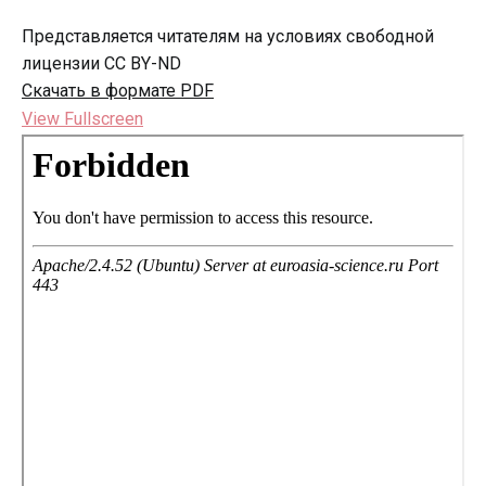
Представляется читателям на условиях свободной
лицензии CC BY-ND
Скачать в формате PDF
View Fullscreen
Перейти
к
содержимому
PDF