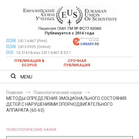
Перейти
к
содержимому
Лицензия СМИ:
ПИ № ФС77-63060
Евразийский Союз Ученых —
Публикуется с 2014 года
публикация научных статей в
ISSN:
Евразийский Союз Ученых — публикация научных статей в
2411-6467 (Print)
ISSN:
2413-9335 (Online)
ежемесячном научном журнале
ежемесячном научном журнале
DOI:
10.31618/esu.2411-6467.8.53.1
ПУБЛИКАЦИЯ В
СРОЧНАЯ
SCOPUS
ПУБЛИКАЦИЯ
MENU
Главная
Психологические науки
МЕТОДЫ ОПРЕДЕЛЕНИЯ ЭМОЦИОНАЛЬНОГО СОСТОЯНИЯ
ДЕТЕЙ С НАРУШЕНИЯМИ ОПОРНОДВИГАТЕЛЬНОГО
АППАРАТА (60-63)
ПСИХОЛОГИЧЕСКИЕ НАУКИ