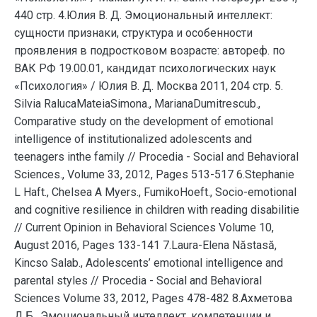
440 стр. 4.Юлия В. Д. Эмоциональный интеллект:
сущности признаки, структура и особенности
проявления в подростковом возрасте: автореф. по
ВАК РФ 19.00.01, кандидат психологических наук
«Психология» / Юлия В. Д. Москва 2011, 204 стр. 5.
Silvia RalucaMateiaSimona., MarianaDumitrescub.,
Comparative study on the development of emotional
intelligence of institutionalized adolescents and
teenagers inthe family // Procedia - Social and Behavioral
Sciences., Volume 33, 2012, Pages 513-517 6.Stephanie
L Haft., Chelsea A Myers., FumikoHoeft., Socio-emotional
and cognitive resilience in children with reading disabilitie
// Current Opinion in Behavioral Sciences Volume 10,
August 2016, Pages 133-141 7.Laura-Elena Năstasă,
Kincso Salab., Adolescents’ emotional intelligence and
parental styles // Procedia - Social and Behavioral
Sciences Volume 33, 2012, Pages 478-482 8.Ахметова
Д.Б., Эмоциональный интеллект, компетенции и