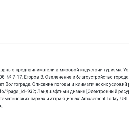
арные предприниматели в мировой индустрии туризма. Уолт
. № 7-17; Егоров В. Озеленение и благоустройство города 
лимат Волгограда. Описание погоды и климатических условий
info/?page_id=932; Ландшафтный дизайн [Электронный ресурс].
атических парках и аттракционах: Amusement Today. URL:
e;