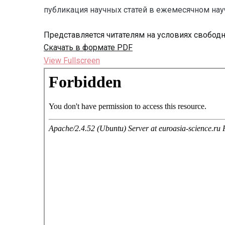
публикация научных статей в ежемесячном научн
Представляется читателям на условиях свобод
Скачать в формате PDF
View Fullscreen
Перейти
к
содержимому
PDF