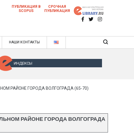
ПУБЛИКАЦИЯ В
СРОЧНАЯ
SCOPUS
ПУБЛИКАЦИЯ
 научных статей в ежемесячном научном
нале
ячном научном журнале
НАШИ КОНТАКТЫ
ИНДЕКСЫ
ОМ РАЙОНЕ ГОРОДА ВОЛГОГРАДА (65-70)
ЛЬНОМ РАЙОНЕ ГОРОДА ВОЛГОГРАДА