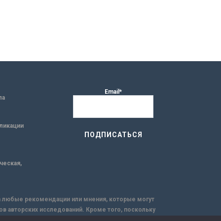
Email*
ла
ликации
ическая,
за любые рекомендации или мнения, которые могут
ов авторских исследований. Кроме того, поскольку
емую через интернет.