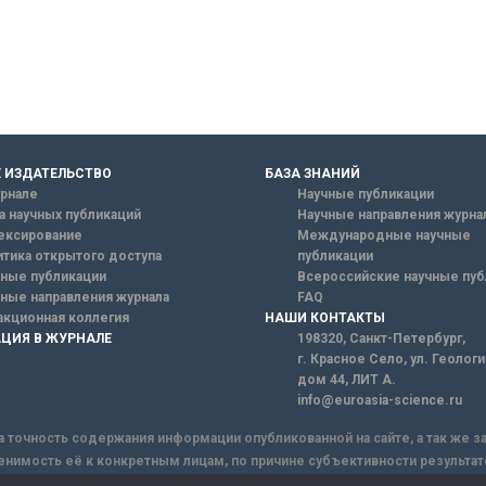
 ИЗДАТЕЛЬСТВО
БАЗА ЗНАНИЙ
рнале
Научные публикации
а научных публикаций
Научные направления журна
ексирование
Международные научные
тика открытого доступа
публикации
ные публикации
Всероссийские научные пуб
ные направления журнала
FAQ
кционная коллегия
НАШИ КОНТАКТЫ
ЦИЯ В ЖУРНАЛЕ
198320, Санкт-Петербург,
г. Красное Село, ул. Геолог
дом 44, ЛИТ А.
info@euroasia-science.ru
а точность содержания информации опубликованной на сайте, а так же 
енимость её к конкретным лицам, по причине субъективности результат
ы информации, Сайт не несет ответственности за информацию, присыла