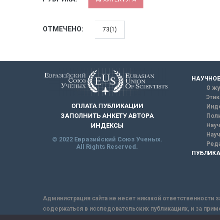
ОТМЕЧЕНО:
73(1)
НАУЧНОЕ
О жу
Этик
ОПЛАТА ПУБЛИКАЦИИ
Инд
ЗАПОЛНИТЬ АНКЕТУ АВТОРА
Поли
Науч
ИНДЕКСЫ
Науч
© 2022 Евразийский Союз Ученых.
Реда
All Rights Reserved.
ПУБЛИКА
Администрация сайта не несет никакой ответственности з
содержаться в исследовательских публикациях, и за прим
интернет не обеспечивает в полной мере надежной защит