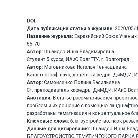
DOI:
Дата публикации статьи в журнале:
2020/05/
Название журнала:
Евразийский Союз Ученых 
65-70
Автор:
Шнайдер Инна Владимировна
Студент 5 курса, ИАиС ВолгГТУ, г. Волгоград
Автор:
Матовникова Наталья Геннадьевна
Канд географ наук, доцент кафедры ДиМДИ, ИА
Автор:
Самойленко Полина Васильевна
Ст. преподаватель кафедры ДиМДИ, ИАиС ВолгГ
Анотация:
В статье рассматривается проектное
проблем и их решение с помощью ландшафтного
разработаны тематизация и концептуальное бл
Ключевые слова:
благоустройство, парк разв
Данные для цитирования:
Шнайдер Инна Влад
БЛАГОУСТРОЙСТВО ТЕМАТИЧЕСКОГО ПАРКА РА