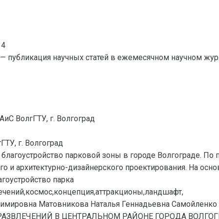
14
— публикация научных статей в ежемесячном научном жур
иС ВолгГТУ, г. Волгоград
ТУ, г. Волгоград
 благоустройство парковой зоны в городе Волгограде. По
 и архитектурно-дизайнерского проектирования. На основ
агоустройство парка
лечений,космос,концепция,аттракционы,ландшафт,
имировна Матовникова Наталья Геннадьевна Самойленко
ЗВЛЕЧЕНИЙ В ЦЕНТРАЛЬНОМ РАЙОНЕ ГОРОДА ВОЛГОГРАДА