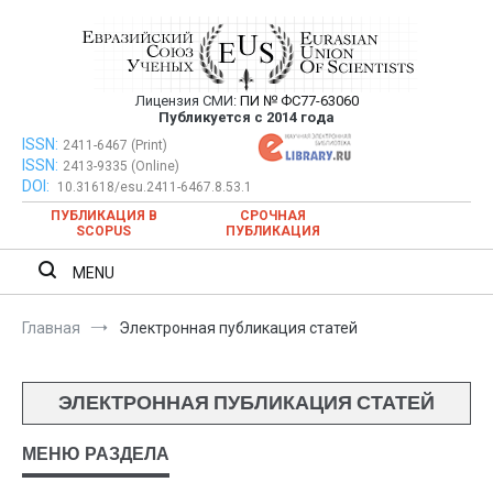
Перейти
к
содержимому
Лицензия СМИ:
ПИ № ФС77-63060
Евразийский Союз Ученых —
Публикуется с 2014 года
публикация научных статей в
ISSN:
Евразийский Союз Ученых — публикация научных статей в
2411-6467 (Print)
ISSN:
2413-9335 (Online)
ежемесячном научном журнале
ежемесячном научном журнале
DOI:
10.31618/esu.2411-6467.8.53.1
ПУБЛИКАЦИЯ В
СРОЧНАЯ
SCOPUS
ПУБЛИКАЦИЯ
MENU
Главная
Электронная публикация статей
ЭЛЕКТРОННАЯ ПУБЛИКАЦИЯ СТАТЕЙ
МЕНЮ РАЗДЕЛА