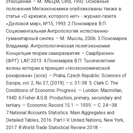
отношений. – М.: МБЦМ, СИВ, 1992. Основные
положения Метаэкономики опубликованы также в
статье «О кризисе, которого нет» - журнал-газета
«Деловой мир», №15, 1993. 2.Пономарев В.П.
Социоментальная Антропология: естественно-
гуманитарный синтез. – М.: Мысль, 2006. 3.Пономарев
Владимир. Антропологическая политэкономия:
Концепция теории саморазвития. – Саарбрюкен
(ФРГ): LAP, 2013. 4.Пономарёв В.П. Тысячелетние
волны истории и принцип «геоэкономической
рокировки» (эссе). – Praha, Czech Republic: Sciences of
Europe, vol. 2, No 37, (2019). – c. 31-38. 5. Clark C. The
Conditions of Economic Progress. — London: Macmillan,
1940. 6.Fisher A.G.B. Production, primary, secondary and
tertiary. — Economic Record 15.1. — 1939. — С. 24—38.
7.National Accounts Statistics: Main Aggregates and
Detailed Tables, 2016. Part I-V. United Nations, New York,
2017. 8.World Trade Statistical Review 2018. -