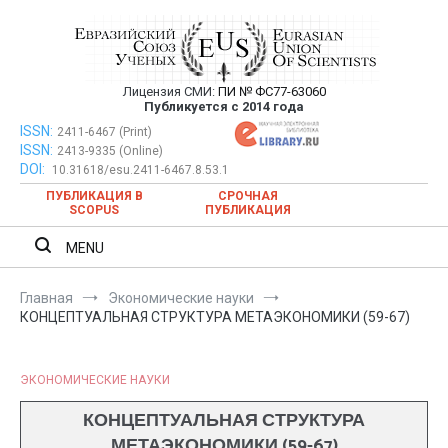
Перейти
к
содержимому
Лицензия СМИ:
ПИ № ФС77-63060
Евразийский Союз Ученых —
Публикуется с 2014 года
публикация научных статей в
ISSN:
Евразийский Союз Ученых — публикация научных статей в
2411-6467 (Print)
ISSN:
2413-9335 (Online)
ежемесячном научном журнале
ежемесячном научном журнале
DOI:
10.31618/esu.2411-6467.8.53.1
ПУБЛИКАЦИЯ В
СРОЧНАЯ
SCOPUS
ПУБЛИКАЦИЯ
MENU
Главная
Экономические науки
КОНЦЕПТУАЛЬНАЯ СТРУКТУРА МЕТАЭКОНОМИКИ (59-67)
ЭКОНОМИЧЕСКИЕ НАУКИ
КОНЦЕПТУАЛЬНАЯ СТРУКТУРА
МЕТАЭКОНОМИКИ (59-67)