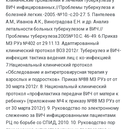
клиничнские проявления и лечения туберкулеза у
ВИЧ инфицированных.//Проблемы туберкулеза и
болезней легких.-2005.-№10.-с.20-27. 5. Пантелеев
А.М., Иванов А.К., Виноградова Е.Н. и др. Анализ
летальности больных туберкулезом и ВИЧ.//
Проблемы туберкулеза.2005№10.С. 46-49. 6.Приказ
МЗ РУз №402 от 29.11.13. Адаптированный
клинический протокол ВОЗ 2012г. Туберкулез и ВИЧ-
инфекция: тактика ведения лиц с ко-инфекцией.
7.Национальный клинический протокол
«Обследование и антиретровирусная терапия у
взрослых и подростков». Приказ №88 МЗ РУз от от
30 марта 2012г. 8. Национальный клинический
протокол «профилактика передачи ВИЧ от матери к
ребенку» (приложение №4 к приказу №88 МЗ РУз от
от 30 марта 2012г). 9. Руководство по электронному
слежению за ВИЧ инфицированными пациентами.
РЦ по борьбе со СПИД, 2010. 10. Руководство пор