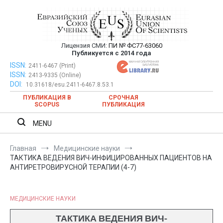
Перейти
к
содержимому
Лицензия СМИ:
ПИ № ФС77-63060
Евразийский Союз Ученых —
Публикуется с 2014 года
публикация научных статей в
ISSN:
Евразийский Союз Ученых — публикация научных статей в
2411-6467 (Print)
ISSN:
2413-9335 (Online)
ежемесячном научном журнале
ежемесячном научном журнале
DOI:
10.31618/esu.2411-6467.8.53.1
ПУБЛИКАЦИЯ В
СРОЧНАЯ
SCOPUS
ПУБЛИКАЦИЯ
MENU
Главная
Медицинские науки
ТАКТИКА ВЕДЕНИЯ ВИЧ-ИНФИЦИРОВАННЫХ ПАЦИЕНТОВ НА
АНТИРЕТРОВИРУСНОЙ ТЕРАПИИ (4-7)
МЕДИЦИНСКИЕ НАУКИ
ТАКТИКА ВЕДЕНИЯ ВИЧ-