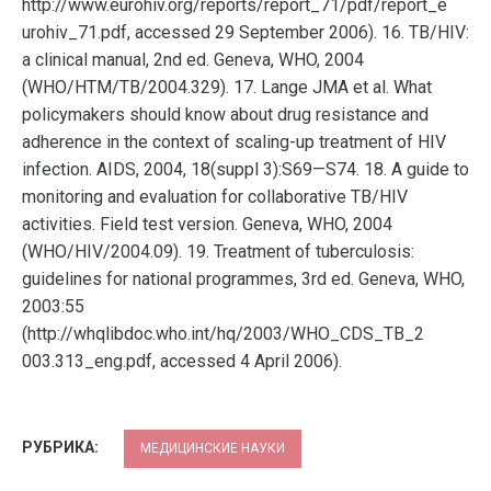
http://www.eurohiv.org/reports/report_71/pdf/report_e
urohiv_71.pdf, accessed 29 September 2006). 16. TB/HIV:
a clinical manual, 2nd ed. Geneva, WHO, 2004
(WHO/HTM/TB/2004.329). 17. Lange JMA et al. What
policymakers should know about drug resistance and
adherence in the context of scaling-up treatment of HIV
infection. AIDS, 2004, 18(suppl 3):S69—S74. 18. A guide to
monitoring and evaluation for collaborative TB/HIV
activities. Field test version. Geneva, WHO, 2004
(WHO/HIV/2004.09). 19. Treatment of tuberculosis:
guidelines for national programmes, 3rd ed. Geneva, WHO,
2003:55
(http://whqlibdoc.who.int/hq/2003/WHO_CDS_TB_2
003.313_eng.pdf, accessed 4 April 2006).
РУБРИКА:
МЕДИЦИНСКИЕ НАУКИ