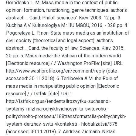
Gorodenko L. M. Mass media in the context of public
opinion: formation, functioning, genre techniques: author's
abstract. ... Cand. Philol. sciences'. Kiev: 2003. 12 pp. 3.
Kuchina A.V. Kulturologiya M.: IIU MGOU, 2016. - 328 pp. 4.
Pogorelaya L. P. non-State mass media as an institution of
civil society (theoretical and legal aspect): author's
abstract ... Cand. the faculty of law. Sciences. Kiev, 2015.
20 pp. 5. Mass media-the Vatican of the modern world
[Electronic resource] / / Washington ProFile: [site]. URL:
http://www.washprofile.org/en/comment/reply (date
accessed: 30.11.2018). 6. Terlibovka А.М. the Role of
mass media in manipulating public opinion [Electronic
resource] / / Istfak: [site]. URL:
http://istfak.org.ua/tendentsiirozvytku-suchasnoi-
systemy-mizhnarodnykhvidnosyn-ta-svitovoho-
politychnoho-protsesu/188transformatsiia-politychnykh-
system-derzhav-svitu-vkonteksti - hlobalizatsii/378
(accessed: 30.11.2018). 7. Andreas Ziemann. Niklas