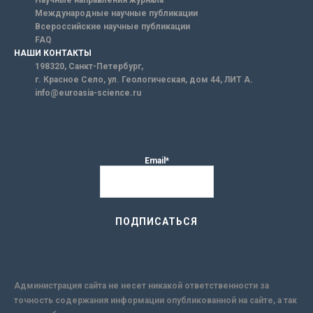
Научные направления журнала
Международные научные публикации
Всероссийские научные публикации
FAQ
НАШИ КОНТАКТЫ
198320, Санкт-Петербург,
г. Красное Село, ул. Геологическая, дом 44, ЛИТ А.
info@euroasia-science.ru
Email*
Администрация сайта не несет никакой ответственности за
точность содержания информации опубликованной на сайте, а так