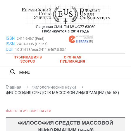
Перейти
к
содержимому
Лицензия СМИ:
ПИ № ФС77-63060
Евразийский Союз Ученых —
Публикуется с 2014 года
публикация научных статей в
ISSN:
Евразийский Союз Ученых — публикация научных статей в
2411-6467 (Print)
ISSN:
2413-9335 (Online)
ежемесячном научном журнале
ежемесячном научном журнале
DOI:
10.31618/esu.2411-6467.8.53.1
ПУБЛИКАЦИЯ В
СРОЧНАЯ
SCOPUS
ПУБЛИКАЦИЯ
MENU
Главная
Филологические науки
ФИЛОСОФИЯ СРЕДСТВ МАССОВОЙ ИНФОРМАЦИИ (55-58)
ФИЛОЛОГИЧЕСКИЕ НАУКИ
ФИЛОСОФИЯ СРЕДСТВ МАССОВОЙ
ИНФОРМАЦИИ (55-58)