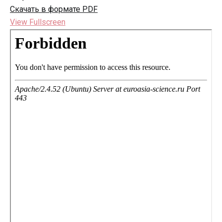
Скачать в формате PDF
View Fullscreen
Перейти
к
содержимому
PDF