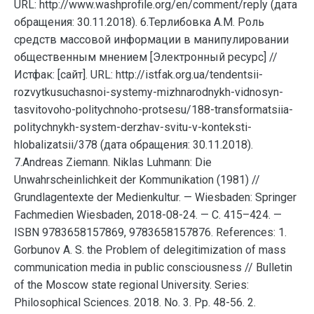
URL: http://www.washprofile.org/en/comment/reply (дата
обращения: 30.11.2018). 6.Терлибовка А.М. Роль
средств массовой информации в манипулировании
общественным мнением [Электронный ресурс] //
Истфак: [сайт]. URL: http://istfak.org.ua/tendentsii-
rozvytkusuchasnoi-systemy-mizhnarodnykh-vidnosyn-
tasvitovoho-politychnoho-protsesu/188-transformatsiia-
politychnykh-system-derzhav-svitu-v-konteksti-
hlobalizatsii/378 (дата обращения: 30.11.2018).
7.Andreas Ziemann. Niklas Luhmann: Die
Unwahrscheinlichkeit der Kommunikation (1981) //
Grundlagentexte der Medienkultur. — Wiesbaden: Springer
Fachmedien Wiesbaden, 2018-08-24. — С. 415–424. —
ISBN 9783658157869, 9783658157876. References: 1.
Gorbunov A. S. the Problem of delegitimization of mass
communication media in public consciousness // Bulletin
of the Moscow state regional University. Series:
Philosophical Sciences. 2018. No. 3. Pp. 48-56. 2.