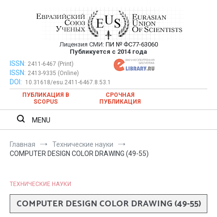
Перейти
к
содержимому
Лицензия СМИ:
ПИ № ФС77-63060
Евразийский Союз Ученых —
Публикуется с 2014 года
публикация научных статей в
ISSN:
Евразийский Союз Ученых — публикация научных статей в
2411-6467 (Print)
ISSN:
2413-9335 (Online)
ежемесячном научном журнале
ежемесячном научном журнале
DOI:
10.31618/esu.2411-6467.8.53.1
ПУБЛИКАЦИЯ В
СРОЧНАЯ
SCOPUS
ПУБЛИКАЦИЯ
MENU
Главная
Технические науки
COMPUTER DESIGN COLOR DRAWING (49-55)
ТЕХНИЧЕСКИЕ НАУКИ
COMPUTER DESIGN COLOR DRAWING (49-55)