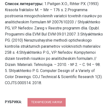
Список литературы:
1.Paitgen Х.О., Rihter P.Х. (1993)
Krasota fraktalov М. – Мir – 176 s. 2.Programma
postroenia mnogochislennih variatcii tcvetnih risunkov po
analiticheskim formulam № 2007610203 / Shlyakhtenko
P.G, V.P. Nefedov. Zareg v Reestre programm dlia. Opubl.
Proguammi dlia EVM Bul EVM 09.01.2007. 3.Shlyakhtenko
P.G. (2010) Nerazrushayshie methodi opticheskogo
kontrolia strukturnich parametrov voloknistich materialov.
258 s. 4.Shlyakhtenko P. G., V.P. Nefedov. Kompyternoi
dizain tsvetnih risunkov po analiticheskim formulam //
Dizain. Materiali. Tehnologia. – 2010. - № 2. – С. 94 – 98.
5. Shlyakhtenko P. G. Computer Design of a Variety of
Color Drawings. COJ Technical & Scientific Research 1(3).
COJTS.000514. 2018.
РУБРИКА:
ТЕХНИЧЕСКИЕ НАУКИ