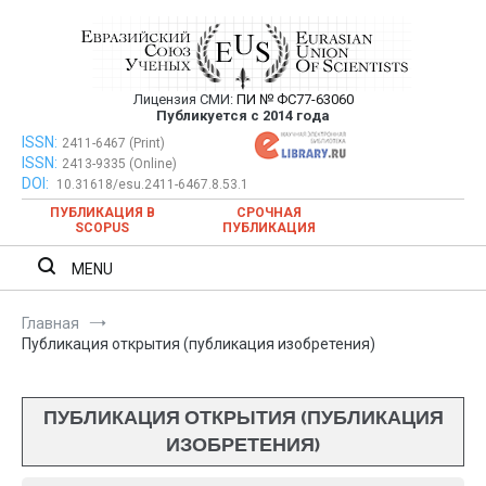
Перейти
к
содержимому
Лицензия СМИ:
ПИ № ФС77-63060
Евразийский Союз Ученых —
Публикуется с 2014 года
публикация научных статей в
ISSN:
Евразийский Союз Ученых — публикация научных статей в
2411-6467 (Print)
ISSN:
2413-9335 (Online)
ежемесячном научном журнале
ежемесячном научном журнале
DOI:
10.31618/esu.2411-6467.8.53.1
ПУБЛИКАЦИЯ В
СРОЧНАЯ
SCOPUS
ПУБЛИКАЦИЯ
MENU
Главная
Публикация открытия (публикация изобретения)
ПУБЛИКАЦИЯ ОТКРЫТИЯ (ПУБЛИКАЦИЯ
ИЗОБРЕТЕНИЯ)