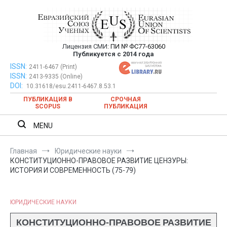
Перейти
к
содержимому
Лицензия СМИ:
ПИ № ФС77-63060
Евразийский Союз Ученых —
Публикуется с 2014 года
публикация научных статей в
ISSN:
Евразийский Союз Ученых — публикация научных статей в
2411-6467 (Print)
ISSN:
2413-9335 (Online)
ежемесячном научном журнале
ежемесячном научном журнале
DOI:
10.31618/esu.2411-6467.8.53.1
ПУБЛИКАЦИЯ В
СРОЧНАЯ
SCOPUS
ПУБЛИКАЦИЯ
MENU
Главная
Юридические науки
КОНСТИТУЦИОННО-ПРАВОВОЕ РАЗВИТИЕ ЦЕНЗУРЫ:
ИСТОРИЯ И СОВРЕМЕННОСТЬ (75-79)
ЮРИДИЧЕСКИЕ НАУКИ
КОНСТИТУЦИОННО-ПРАВОВОЕ РАЗВИТИЕ