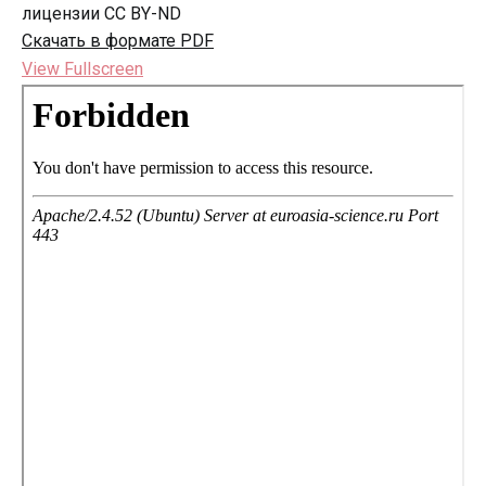
лицензии CC BY-ND
Скачать в формате PDF
View Fullscreen
Перейти
к
содержимому
PDF