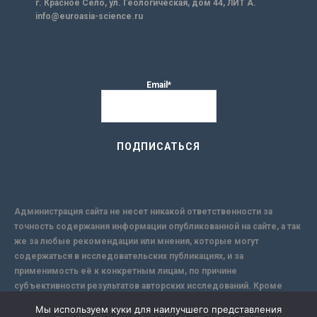
г. Красное Село, ул. Геологическая, дом 44, ЛИТ А.
info@euroasia-science.ru
Email*
Администрация сайта не несет никакой ответственности за
точность содержания информации опубликованной на сайте, а так
же за любые рекомендации или мнения, которые могут
содержаться в исследовательских публикациях, и за
применимость её к конкретным лицам, по причине
субъективности результатов авторских исследований. Кроме
того, поскольку интернет не обеспечивает в полной мере
Мы используем куки для наилучшего представления
надежной защиты информации, Сайт не несет ответственности за