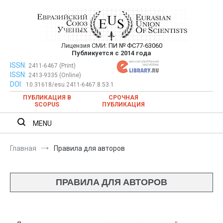
Перейти
к
содержимому
Лицензия СМИ:
ПИ № ФС77-63060
Евразийский Союз Ученых —
Публикуется с 2014 года
публикация научных статей в
ISSN:
Евразийский Союз Ученых — публикация научных статей в
2411-6467 (Print)
ISSN:
2413-9335 (Online)
ежемесячном научном журнале
ежемесячном научном журнале
DOI:
10.31618/esu.2411-6467.8.53.1
ПУБЛИКАЦИЯ В
СРОЧНАЯ
SCOPUS
ПУБЛИКАЦИЯ
MENU
Главная
Правила для авторов
ПРАВИЛА ДЛЯ АВТОРОВ