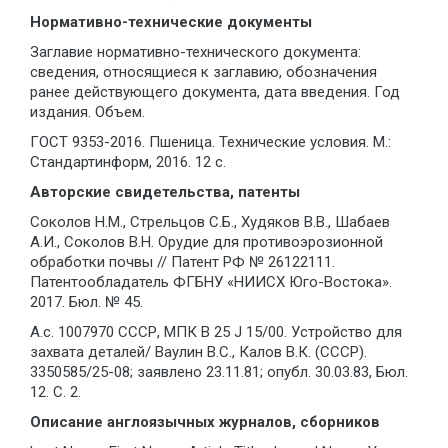
Нормативно-технические документы
Заглавие нормативно-технического документа:
сведения, относящиеся к заглавию, обозначения
ранее действующего документа, дата введения. Год
издания. Объем.
ГОСТ 9353-2016. Пшеница. Технические условия. М.:
Стандартинформ, 2016. 12 с.
Авторские свидетельства, патенты
Соколов Н.М., Стрельцов С.Б., Худяков В.В., Шабаев
А.И., Соколов В.Н. Орудие для противоэрозионной
обработки почвы // Патент РФ № 26122111.
Патентообладатель ФГБНУ «НИИСХ Юго-Востока».
2017. Бюл. № 45.
А.с. 1007970 СССР, МПК B 25 J 15/00. Устройство для
захвата деталей/ Ваулин В.С., Калов В.К. (СССР).
3350585/25-08; заявлено 23.11.81; опубл. 30.03.83, Бюл.
12. С. 2.
Описание англоязычных журналов, сборников