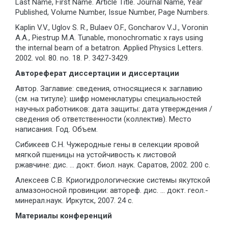
Last Name, First Name. Article Title. Journal Name, Year
Published, Volume Number, Issue Number, Page Numbers.
Kaplin V.V., Uglov S. R., Bulaev O.F., Goncharov V.J., Voronin
A.A., Piestrup M.A. Tunable, monochromatic x rays using
the internal beam of a betatron. Applied Physics Letters.
2002. vol. 80. no. 18. Р. 3427-3429.
Автореферат диссертации и диссертации
Автор. Заглавие: сведения, относящиеся к заглавию
(см. на титуле): шифр номенклатуры специальностей
научных работников: дата защиты: дата утверждения /
сведения об ответственности (коллектив). Место
написания. Год. Объем.
Сибикеев С.Н. Чужеродные гены в селекции яровой
мягкой пшеницы на устойчивость к листовой
ржавчине: дис. … докт. биол. наук. Саратов, 2002. 200 с.
Алексеев С.В. Криогидрологические системы якутской
алмазоносной провинции: автореф. дис. … докт. геол.-
минерал.наук. Иркутск, 2007. 24 с.
Материалы конференций