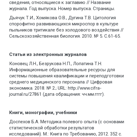
сведения, относящиеся к заглавию // Название
журнала. Год выпуска. Номер выпуска. Страницы.
Дьячук Т.И., Хомякова О.В., Дугина Т.В. Цитология
спорофитно развивающихся микроспор в культуре
пыльников тритикале без холодового воздействия //
Сельскохозяйственная биология. 2010. № 5. С.61-65.
Статьи из электронных журналов
Коновец Л.Н., Безрукова Н.П., Лопатина Т.Н.
Информационные образовательные ресурсы для
системы повышения квалификации и переподготовки
среднего медицинского персонала // Цифровая
экономика. 2018. № 2.; URL: http://www.cifra-
journal.ru/27861 (дата обращения: чч.мм.гггг).
Книги, монографии, учебники
Доспехов Б.А. Методика полевого опыта (с основами
статистической обработки результатов
исследований). М.: Книга по Требованию, 2012. 352 с.