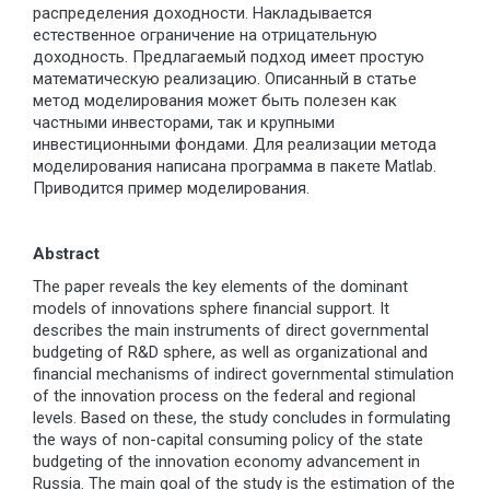
распределения доходности. Накладывается
естественное ограничение на отрицательную
доходность. Предлагаемый подход имеет простую
математическую реализацию. Описанный в статье
метод моделирования может быть полезен как
частными инвесторами, так и крупными
инвестиционными фондами. Для реализации метода
моделирования написана программа в пакете Matlab.
Приводится пример моделирования.
Abstract
The paper reveals the key elements of the dominant
models of innovations sphere financial support. It
describes the main instruments of direct governmental
budgeting of R&D sphere, as well as organizational and
financial mechanisms of indirect governmental stimulation
of the innovation process on the federal and regional
levels. Based on these, the study concludes in formulating
the ways of non-capital consuming policy of the state
budgeting of the innovation economy advancement in
Russia. The main goal of the study is the estimation of the