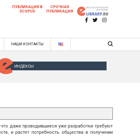
ПУБЛИКАЦИЯ В
СРОЧНАЯ
SCOPUS
ПУБЛИКАЦИЯ
 научных статей в ежемесячном научном
нале
ячном научном журнале
НАШИ КОНТАКТЫ
ИНДЕКСЫ
, что даже проводившиеся уже разработки требуют
сте, и растет потребность общества в получении