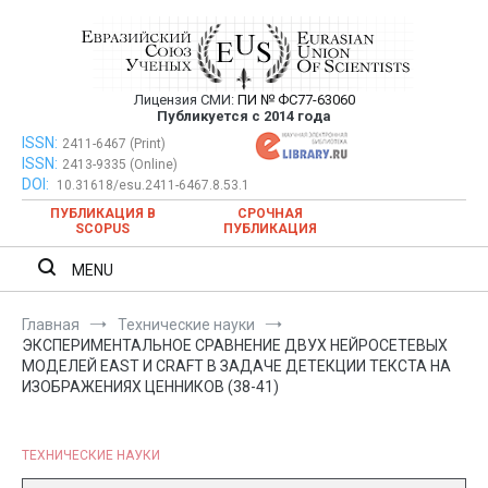
Перейти
к
содержимому
Лицензия СМИ:
ПИ № ФС77-63060
Евразийский Союз Ученых —
Публикуется с 2014 года
публикация научных статей в
ISSN:
Евразийский Союз Ученых — публикация научных статей в
2411-6467 (Print)
ISSN:
2413-9335 (Online)
ежемесячном научном журнале
ежемесячном научном журнале
DOI:
10.31618/esu.2411-6467.8.53.1
ПУБЛИКАЦИЯ В
СРОЧНАЯ
SCOPUS
ПУБЛИКАЦИЯ
MENU
Главная
Технические науки
ЭКСПЕРИМЕНТАЛЬНОЕ СРАВНЕНИЕ ДВУХ НЕЙРОСЕТЕВЫХ
МОДЕЛЕЙ EAST И CRAFT В ЗАДАЧЕ ДЕТЕКЦИИ ТЕКСТА НА
ИЗОБРАЖЕНИЯХ ЦЕННИКОВ (38-41)
ТЕХНИЧЕСКИЕ НАУКИ