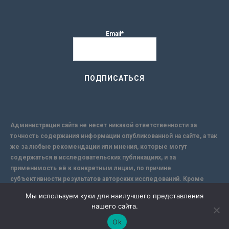
Email*
Администрация сайта не несет никакой ответственности за
точность содержания информации опубликованной на сайте, а так
же за любые рекомендации или мнения, которые могут
содержаться в исследовательских публикациях, и за
применимость её к конкретным лицам, по причине
субъективности результатов авторских исследований. Кроме
того, поскольку интернет не обеспечивает в полной мере
Мы используем куки для наилучшего представления
надежной защиты информации, Сайт не несет ответственности за
нашего сайта.
информацию, присылаемую через интернет.
Ok