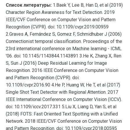
Список литературы:
1.Baek Y, Lee B, Han D, et al (2019)
Character Region Awareness for Text Detection. 2019
IEEE/CVF Conference on Computer Vision and Pattern
Recognition (CVPR). doi: 10.1109/cvpr.2019.00959
2.Graves A, Fernández S, Gomez F, Schmidhuber J (2006)
Connectionist temporal classification. Proceedings of the
23rd international conference on Machine learning - ICML
'06. doi: 10.1145/1143844.1143891 3.He K, Zhang X, Ren
S, Sun J (2016) Deep Residual Learning for Image
Recognition. 2016 IEEE Conference on Computer Vision
and Pattern Recognition (CVPR). doi:
10.1109/cvpr.2016.90 4.He P, Huang W, He T, et al (2017)
Single Shot Text Detector with Regional Attention. 2017
IEEE International Conference on Computer Vision (ICCV).
doi: 10.1109/iccv.2017.331 5.Liu X, Liang D, Yan S, et al
(2018) FOTS: Fast Oriented Text Spotting with a Unified
Network. 2018 IEEE/CVF Conference on Computer Vision
and Pattern Recognition. doi: 10.1109/cvpr.2018.00595