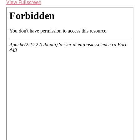
View Fullscreen
Перейти
к
содержимому
PDF