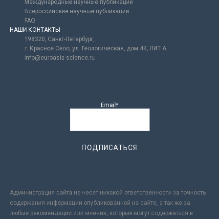
Международные научные публикации
Всероссийские научные публикации
FAQ
НАШИ КОНТАКТЫ
198320, Санкт-Петербург,
г. Красное Село, ул. Геологическая, дом 44, ЛИТ А.
info@euroasia-science.ru
Email*
Администрация сайта не несет никакой ответственности за точность
содержания информации опубликованной на сайте, а так же за
любые рекомендации или мнения, которые могут содержаться в