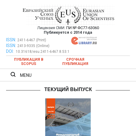
Перейти
к
содержимому
Лицензия СМИ:
ПИ № ФС77-63060
Евразийский Союз Ученых —
Публикуется с 2014 года
публикация научных статей в
ISSN:
Евразийский Союз Ученых — публикация научных статей в
2411-6467 (Print)
ISSN:
2413-9335 (Online)
ежемесячном научном журнале
ежемесячном научном журнале
DOI:
10.31618/esu.2411-6467.8.53.1
ПУБЛИКАЦИЯ В
СРОЧНАЯ
SCOPUS
ПУБЛИКАЦИЯ
MENU
ТЕКУЩИЙ ВЫПУСК