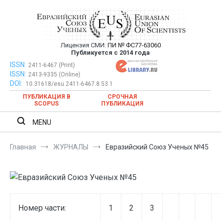
Перейти
к
содержимому
Лицензия СМИ:
ПИ № ФС77-63060
Евразийский Союз Ученых —
Публикуется с 2014 года
публикация научных статей в
ISSN:
Евразийский Союз Ученых — публикация научных статей в
2411-6467 (Print)
ISSN:
2413-9335 (Online)
ежемесячном научном журнале
ежемесячном научном журнале
DOI:
10.31618/esu.2411-6467.8.53.1
ПУБЛИКАЦИЯ В
СРОЧНАЯ
SCOPUS
ПУБЛИКАЦИЯ
MENU
Главная
ЖУРНАЛЫ
Евразийский Союз Ученых №45
Номер части:
1
2
3