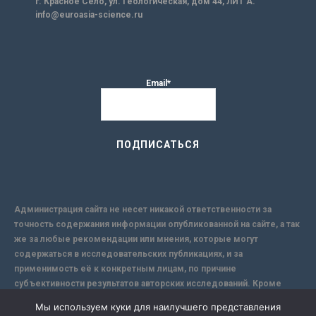
г. Красное Село, ул. Геологическая, дом 44, ЛИТ А.
info@euroasia-science.ru
Email*
Администрация сайта не несет никакой ответственности за
точность содержания информации опубликованной на сайте, а так
же за любые рекомендации или мнения, которые могут
содержаться в исследовательских публикациях, и за
применимость её к конкретным лицам, по причине
субъективности результатов авторских исследований. Кроме
того, поскольку интернет не обеспечивает в полной мере
Мы используем куки для наилучшего представления
надежной защиты информации, Сайт не несет ответственности за