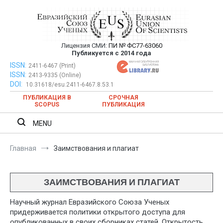
Перейти
к
содержимому
Лицензия СМИ:
ПИ № ФС77-63060
Евразийский Союз Ученых —
Публикуется с 2014 года
публикация научных статей в
ISSN:
Евразийский Союз Ученых — публикация научных статей в
2411-6467 (Print)
ISSN:
2413-9335 (Online)
ежемесячном научном журнале
ежемесячном научном журнале
DOI:
10.31618/esu.2411-6467.8.53.1
ПУБЛИКАЦИЯ В
СРОЧНАЯ
SCOPUS
ПУБЛИКАЦИЯ
MENU
Главная
Заимствования и плагиат
ЗАИМСТВОВАНИЯ И ПЛАГИАТ
Научный журнал Евразийского Союза Ученых
придерживается политики открытого доступа для
опубликованных в своих сборниках статей. Открытость