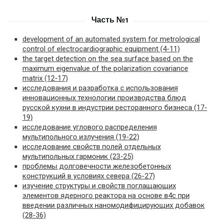
Часть №1
development of an automated system for metrological
control of electrocardiographic equipment (4-11)
the target detection on the sea surface based on the
maximum eigenvalue of the polarization covariance
matrix (12-17)
исследования и разработка с использования
инновационных технологии производства блюд
русской кухни в индустрии ресторанного бизнеса (17-
19)
исследование углового распределения
мультипольного излучения (19-22)
исследование свойств полей отдельных
мультипольных гармоник (23-25)
проблемы долговечности железобетонных
конструкций в условиях севера (26-27)
изучение структуры и свойств поглащающих
элементов ядерного реактора на основе в4с при
введении различных наномодифицирующих добавок
(28-36)