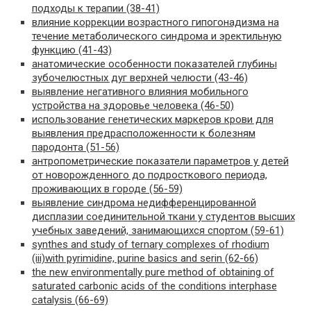
подходы к терапии (38-41)
влияние коррекции возрастного гипогонадизма на
течение метаболического синдрома и эректильную
функцию (41-43)
анатомические особенности показателей глубины
зубочелюстных дуг верхней челюсти (43-46)
выявление негативного влияния мобильного
устройства на здоровье человека (46-50)
использование генетических маркеров крови для
выявления предрасположенности к болезням
пародонта (51-56)
антропометрические показатели параметров у детей
от новорожденного до подросткового периода,
проживающих в городе (56-59)
выявление синдрома недифференцированной
дисплазии соединительной ткани у студентов высших
учебных заведений, занимающихся спортом (59-61)
synthes and study of ternary complexes of rhodium
(iii)with pyrimidine, purine basics and serin (62-66)
the new environmentally pure method of obtaining of
saturated carbonic acids of the conditions interphase
catalysis (66-69)