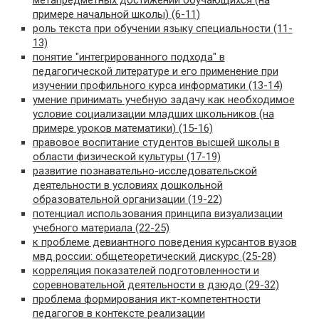
метапредметных достижений обучающихся (на
примере начальной школы) (6-11)
роль текста при обучении языку специальности (11-
13)
понятие "интегрированного подхода" в
педагогической литературе и его применение при
изучении профильного курса информатики (13-14)
умение принимать учебную задачу как необходимое
условие социализации младших школьников (на
примере уроков математики) (15-16)
правовое воспитание студентов высшей школы в
области физической культуры (17-19)
развитие познавательно-исследовательской
деятельности в условиях дошкольной
образовательной организации (19-22)
потенциал использования принципа визуализации
учебного материала (22-25)
к проблеме девиантного поведения курсантов вузов
мвд россии: общетеоретический дискурс (25-28)
корреляция показателей подготовленности и
соревновательной деятельности в дзюдо (29-32)
проблема формирования икт-компетентности
педагогов в контексте реализации