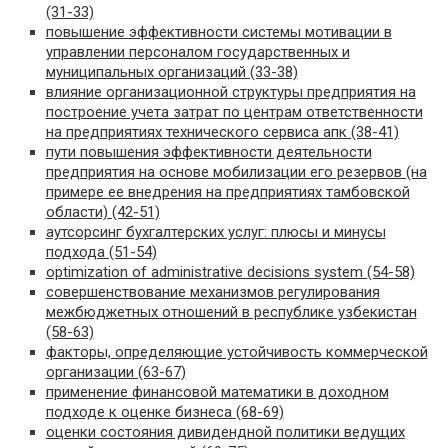
(31-33)
повышение эффективности системы мотивации в
управлении персоналом государственных и
муниципальных организаций (33-38)
влияние организационной структуры предприятия на
построение учета затрат по центрам ответственности
на предприятиях технического сервиса апк (38-41)
пути повышения эффективности деятельности
предприятия на основе мобилизации его резервов (на
примере ее внедрения на предприятиях тамбовской
области) (42-51)
аутсорсинг бухгалтерских услуг: плюсы и минусы
подхода (51-54)
optimization of administrative decisions system (54-58)
совершенствование механизмов регулирования
межбюджетных отношений в республике узбекистан
(58-63)
факторы, определяющие устойчивость коммерческой
организации (63-67)
применение финансовой математики в доходном
подходе к оценке бизнеса (68-69)
оценки состояния дивидендной политики ведущих