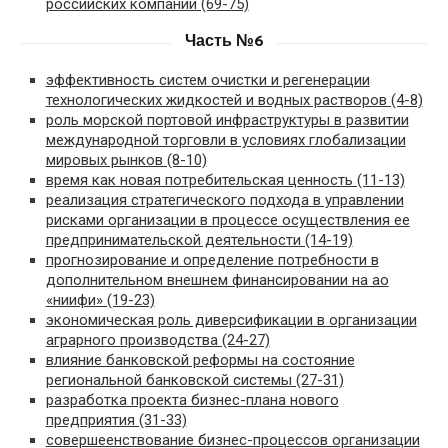
российских компаний (69-75)
Часть №6
эффективность систем очистки и регенерации
технологических жидкостей и водных растворов (4-8)
роль морской портовой инфраструктуры в развитии
международной торговли в условиях глобализации
мировых рынков (8-10)
время как новая потребительская ценность (11-13)
реализация стратегического подхода в управлении
рисками организации в процессе осуществления ее
предпринимательской деятельности (14-19)
прогнозирование и определение потребности в
дополнительном внешнем финансировании на ао
«ниифи» (19-23)
экономическая роль диверсификации в организации
аграрного производства (24-27)
влияние банковской реформы на состояние
региональной банковской системы (27-31)
разработка проекта бизнес-плана нового
предприятия (31-33)
совершеенствование бизнес-процессов организации