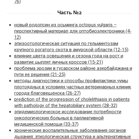
76)
Часть №2
новый родопсин из осьминга octopus vulgaris –
перспективный материал для оптобиоэлектроники (4-
12)
эпизоотологическая ситуация по гельминтозам
крупного рогатого скота в амурской области (12-15)
влияние цвета освещения и сезона года на рост и
развитие цыплят яичных кроссов (15-21)
проблема эрозии в гусарском районе азербайджана и
пути ее решения (21-25)
методы диагностики и способы профилактики чумы
плотоядных в условиях частных ветеринарных клиник
города благовещенска (26-27)
prediction of the progression of cholelithiasis in patients
with pathology of the hepatobiliary system (28-32)
эпидемиологическое исследование потребности
онкологических больных в паллиативной
медицинской помощи (33-37)
хронические воспалительные заболевания органов
дыхания: этиологическая структура и альтернативные