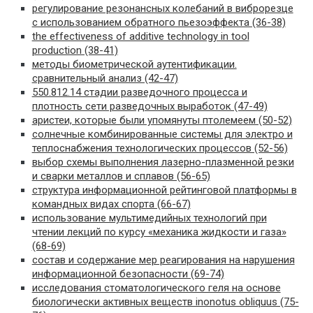
регулирование резонансных колебаний в виброрезце
с использованием обратного пьезоэффекта (36-38)
the effectiveness of additive technology in tool
production (38-41)
методы биометрической аутентификации.
сравнительный анализ (42-47)
550.812.14 стадии разведочного процесса и
плотность сети разведочных выработок (47-49)
аристеи, которые были упомянуты птолемеем (50-52)
солнечные комбинированные системы для электро и
теплоснабжения технологических процессов (52-56)
выбор схемы выполнения лазерно-плазменной резки
и сварки металлов и сплавов (56-65)
структура информационной рейтинговой платформы в
командных видах спорта (66-67)
использование мультимедийных технологий при
чтении лекций по курсу «механика жидкости и газа»
(68-69)
состав и содержание мер реагирования на нарушения
информационной безопасности (69-74)
исследования стоматологического геля на основе
биологически активных веществ inonotus obliquus (75-