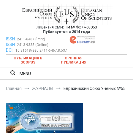
Перейти
к
содержимому
Лицензия СМИ:
ПИ № ФС77-63060
Евразийский Союз Ученых —
Публикуется с 2014 года
публикация научных статей в
ISSN:
Евразийский Союз Ученых — публикация научных статей в
2411-6467 (Print)
ISSN:
2413-9335 (Online)
ежемесячном научном журнале
ежемесячном научном журнале
DOI:
10.31618/esu.2411-6467.8.53.1
ПУБЛИКАЦИЯ В
СРОЧНАЯ
SCOPUS
ПУБЛИКАЦИЯ
MENU
Главная
ЖУРНАЛЫ
Евразийский Союз Ученых №55