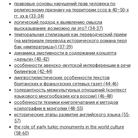
правовые основы нарушений прав человека по
религиозному признаку на территории ссср в 40–50-х
гг. хх в (33-34)
логический подход к выявлению смысла
высказывания: возможно ли это? (34-37)
темпоральная стилизация как переводческий приём
(на материале перевода исторического романа перл
бак «императрица») (37-39)
динамика эмотивности в содержании концепта
«деньги» (40-42)
особенности эвенско-якутской интерференции в речи
билингвов (42-44)
лингвостилистические особенности текстов
британских и французских сетевых газет (44-46)
толерантность межкультурных отношений (контекст
языкового многообразия юга россии) (46-48)
особенности техники книгопечатания и методов
ксилографии в монголии (48-55)
исторические этапы развития английского языка (55-
57)
the role of early turkic monuments in the world culture
(58-60)