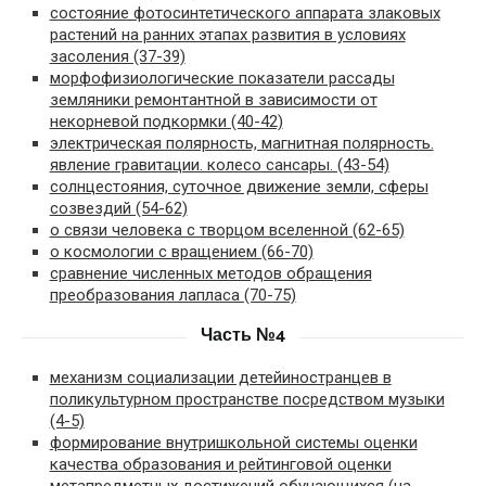
состояние фотосинтетического аппарата злаковых
растений на ранних этапах развития в условиях
засоления (37-39)
морфофизиологические показатели рассады
земляники ремонтантной в зависимости от
некорневой подкормки (40-42)
электрическая полярность, магнитная полярность.
явление гравитации. колесо сансары. (43-54)
солнцестояния, суточное движение земли, сферы
созвездий (54-62)
о связи человека с творцом вселенной (62-65)
о космологии с вращением (66-70)
сравнение численных методов обращения
преобразования лапласа (70-75)
Часть №4
механизм социализации детейиностранцев в
поликультурном пространстве посредством музыки
(4-5)
формирование внутришкольной системы оценки
качества образования и рейтинговой оценки