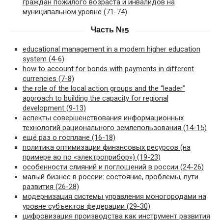
граждан пожилого возраста и инвалидов на
муниципальном уровне (71-74)
Часть №5
educational management in a modern higher education
system (4-6)
how to account for bonds with payments in different
currencies (7-8)
the role of the local action groups and the “leader”
approach to building the capacity for regional
development (9-13)
аспекты совершенствования информационных
технологий рационального землепользования (14-15)
ещё раз о госплане (16-18)
политика оптимизации финансовых ресурсов (на
примере ао по «электроприбор») (19-23)
особенности слияний и поглощений в россии (24-26)
малый бизнес в россии: состояние, проблемы, пути
развития (26-28)
модернизация системы управления моногородами на
уровне субъектов федерации (29-30)
цифровизация производства как инструмент развития