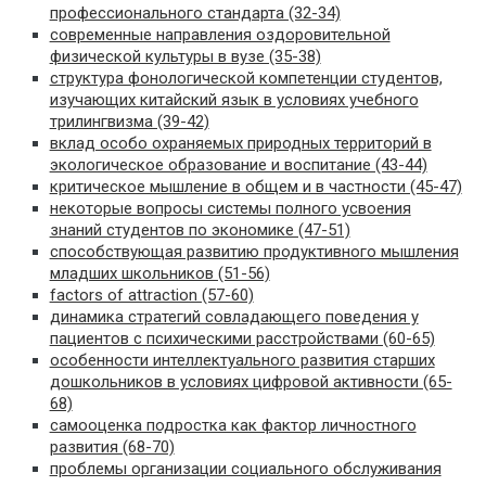
профессионального стандарта (32-34)
современные направления оздоровительной
физической культуры в вузе (35-38)
структура фонологической компетенции студентов,
изучающих китайский язык в условиях учебного
трилингвизма (39-42)
вклад особо охраняемых природных территорий в
экологическое образование и воспитание (43-44)
критическое мышление в общем и в частности (45-47)
некоторые вопросы системы полного усвоения
знаний студентов по экономике (47-51)
способствующая развитию продуктивного мышления
младших школьников (51-56)
factors of attraction (57-60)
динамика стратегий совладающего поведения у
пациентов с психическими расстройствами (60-65)
особенности интеллектуального развития старших
дошкольников в условиях цифровой активности (65-
68)
самооценка подростка как фактор личностного
развития (68-70)
проблемы организации социального обслуживания