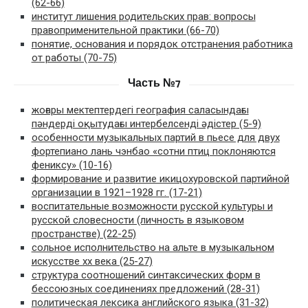
(62-66)
институт лишения родительских прав: вопросы
правоприменительной практики (66-70)
понятие, основания и порядок отстранения работника
от работы (70-75)
Часть №7
жоғары мектептердегі география саласындағы
пәндерді оқытудағы интербелсенді әдістер (5-9)
особенности музыкальных партий в пьесе для двух
фортепиано лань чэнбао «сотни птиц поклоняются
фениксу» (10-16)
формирование и развитие икицохуровской партийной
организации в 1921–1928 гг. (17-21)
воспитательные возможности русской культуры и
русской словесности (личность в языковом
пространстве) (22-25)
сольное исполнительство на альте в музыкальном
искусстве хх века (25-27)
структура соотношений синтаксических форм в
бессоюзных соединениях предложений (28-31)
политическая лексика английского языка (31-32)