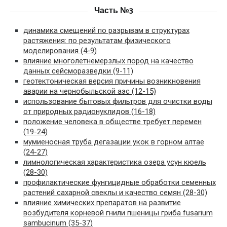
Часть №3
динамика смещений по разрывам в структурах
растяжения: по результатам физического
моделирования (4-9)
влияние многолетнемерзлых пород на качество
данных сейсморазведки (9-11)
геотектоническая версия причины возникновения
аварии на чернобыльской аэс (12-15)
использование бытовых фильтров для очистки воды
от природных радионуклидов (16-18)
положение человека в обществе требует перемен
(19-24)
мумиеносная труба дегазации укок в горном алтае
(24-27)
лимнологическая характеристика озера усун кюель
(28-30)
профилактические фунгицидные обработки семенных
растений сахарной свеклы и качество семян (28-30)
влияние химических препаратов на развитие
возбудителя корневой гнили пшеницы гриба fusarium
sambucinum (35-37)