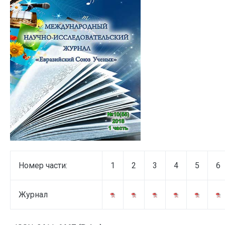
Номер части:
1
2
3
4
5
6
Журнал