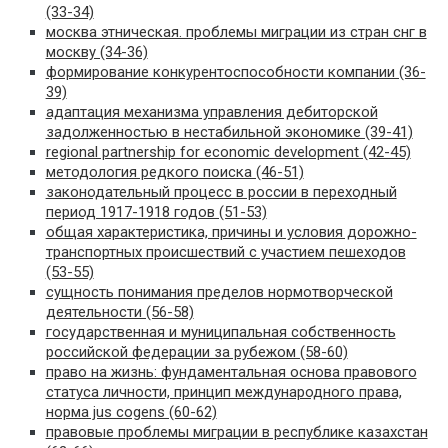
(33-34)
москва этническая. проблемы миграции из стран снг в
москву (34-36)
формирование конкурентоспособности компании (36-
39)
адаптация механизма управления дебиторской
задолженностью в нестабильной экономике (39-41)
regional partnership for economic development (42-45)
методология редкого поиска (46-51)
законодательный процесс в россии в переходный
период 1917-1918 годов (51-53)
общая характеристика, причины и условия дорожно-
транспортных происшествий с участием пешеходов
(53-55)
сущность понимания пределов нормотворческой
деятельности (56-58)
государственная и муниципальная собственность
российской федерации за рубежом (58-60)
право на жизнь: фундаментальная основа правового
статуса личности, принцип международного права,
норма jus cogens (60-62)
правовые проблемы миграции в республике казахстан