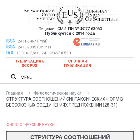
Перейти
к
содержимому
Лицензия СМИ:
ПИ № ФС77-63060
Евразийский Союз Ученых —
Публикуется с 2014 года
публикация научных статей в
ISSN:
Евразийский Союз Ученых — публикация научных статей в
2411-6467 (Print)
ISSN:
2413-9335 (Online)
ежемесячном научном журнале
ежемесячном научном журнале
DOI:
10.31618/esu.2411-6467.8.53.1
ПУБЛИКАЦИЯ В
СРОЧНАЯ
SCOPUS
ПУБЛИКАЦИЯ
MENU
Главная
Филологические науки
СТРУКТУРА СООТНОШЕНИЙ СИНТАКСИЧЕСКИХ ФОРМ В
БЕССОЮЗНЫХ СОЕДИНЕНИЯХ ПРЕДЛОЖЕНИЙ (28-31)
ФИЛОЛОГИЧЕСКИЕ НАУКИ
СТРУКТУРА СООТНОШЕНИЙ