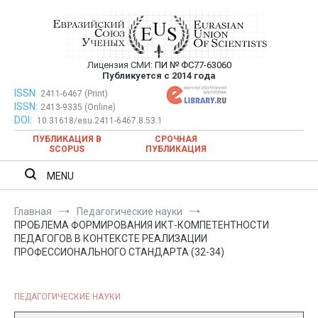
Перейти
к
содержимому
Лицензия СМИ:
ПИ № ФС77-63060
Евразийский Союз Ученых —
Публикуется с 2014 года
публикация научных статей в
ISSN:
Евразийский Союз Ученых — публикация научных статей в
2411-6467 (Print)
ISSN:
2413-9335 (Online)
ежемесячном научном журнале
ежемесячном научном журнале
DOI:
10.31618/esu.2411-6467.8.53.1
ПУБЛИКАЦИЯ В
СРОЧНАЯ
SCOPUS
ПУБЛИКАЦИЯ
MENU
Главная
Педагогические науки
ПРОБЛЕМА ФОРМИРОВАНИЯ ИКТ-КОМПЕТЕНТНОСТИ
ПЕДАГОГОВ В КОНТЕКСТЕ РЕАЛИЗАЦИИ
ПРОФЕССИОНАЛЬНОГО СТАНДАРТА (32-34)
ПЕДАГОГИЧЕСКИЕ НАУКИ