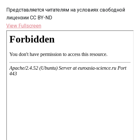
Представляется читателям на условиях свободной
лицензии CC BY-ND
View Fullscreen
Перейти
к
содержимому
PDF