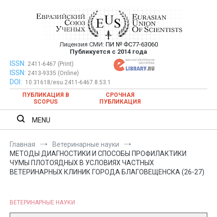
Перейти
к
содержимому
Лицензия СМИ:
ПИ № ФС77-63060
Евразийский Союз Ученых —
Публикуется с 2014 года
публикация научных статей в
ISSN:
Евразийский Союз Ученых — публикация научных статей в
2411-6467 (Print)
ISSN:
2413-9335 (Online)
ежемесячном научном журнале
ежемесячном научном журнале
DOI:
10.31618/esu.2411-6467.8.53.1
ПУБЛИКАЦИЯ В
СРОЧНАЯ
SCOPUS
ПУБЛИКАЦИЯ
MENU
Главная
Ветеринарные науки
МЕТОДЫ ДИАГНОСТИКИ И СПОСОБЫ ПРОФИЛАКТИКИ
ЧУМЫ ПЛОТОЯДНЫХ В УСЛОВИЯХ ЧАСТНЫХ
ВЕТЕРИНАРНЫХ КЛИНИК ГОРОДА БЛАГОВЕЩЕНСКА (26-27)
ВЕТЕРИНАРНЫЕ НАУКИ