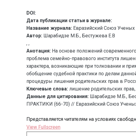
DOI:
Дата публикации статьи в журнале:
Название журнала:
Евразийский Союз Ученых 
Автор:
Шарабидзе М.Б., Бестужева Е.В
, ,
Анотация:
На основе положений современного р
проблема семейно-правового института лишени
характера, возникающие при толковании и при
обобщение судебной практики по делам данной
процедуры лишения родительских прав в Рос
Ключевые слова:
лишение родительских прав,
Данные для цитирования:
Шарабидзе М.Б., 
ПРАКТИКИ (66-70) // Евразийский Союз Ученых 
Представляется читателям на условиях свобод
View Fullscreen
Перейти