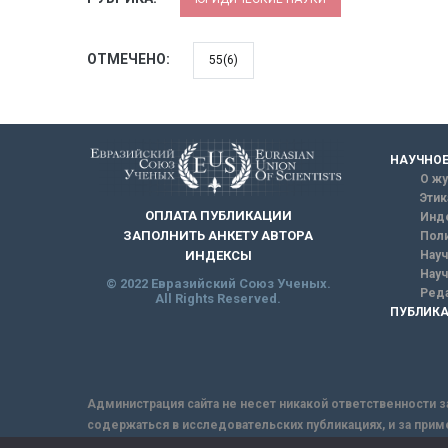
ОТМЕЧЕНО:
55(6)
НАУЧНОЕ
О жу
Этик
ОПЛАТА ПУБЛИКАЦИИ
Инд
ЗАПОЛНИТЬ АНКЕТУ АВТОРА
Поли
Науч
ИНДЕКСЫ
Науч
© 2022 Евразийский Союз Ученых.
Реда
All Rights Reserved.
ПУБЛИКА
Администрация сайта не несет никакой ответственности з
содержаться в исследовательских публикациях, и за прим
интернет не обеспечивает в полной мере надежной защит