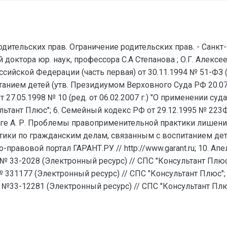
дительских прав. Ограничение родительских прав. - Санкт
доктора юр. наук, профессора С.А Степанова ; О.Г. Алексеев
ссийской Федерации (часть первая) от 30.11.1994 № 51-ФЗ (р
анием детей (утв. Президиумом Верховного Суда РФ 20.07.2
27.05.1998 № 10 (ред. от 06.02.2007 г.) "О применении су
льтант Плюс"; 6. Семейный кодекс РФ от 29.12.1995 № 223ФЗ
 Пурге А. Р. Проблемы правоприменительной практики лишен
актики по гражданским делам, связанным с воспитанием де
-правовой портал ГАРАНТ.РУ // http://www.garant.ru; 10. 
у № 33-2028 (Электронный ресурс) // СПС "Консультант Плю
 № 331177 (Электронный ресурс) // СПС "Консультант Плюс
у №33-12281 (Электронный ресурс) // СПС "Консультант Плю