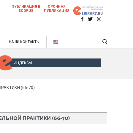
ПУБЛИКАЦИЯ В
СРОЧНАЯ
SCOPUS
ПУБЛИКАЦИЯ
 научных статей в ежемесячном научном
нале
ячном научном журнале
НАШИ КОНТАКТЫ
ИНДЕКСЫ
АКТИКИ (66-70)
ЬНОЙ ПРАКТИКИ (66-70)