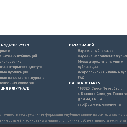
 ИЗДАТЕЛЬСТВО
БАЗА ЗНАНИЙ
рнале
Научные публикации
а научных публикаций
Научные направления журна
ексирование
Международные научные
тика открытого доступа
публикации
ные публикации
Всероссийские научные пуб
ные направления журнала
FAQ
кционная коллегия
НАШИ КОНТАКТЫ
ЦИЯ В ЖУРНАЛЕ
198320, Санкт-Петербург,
г. Красное Село, ул. Геолог
дом 44, ЛИТ А.
info@euroasia-science.ru
а точность содержания информации опубликованной на сайте, а так же 
енимость её к конкретным лицам, по причине субъективности результат
ы информации, Сайт не несет ответственности за информацию, присыла