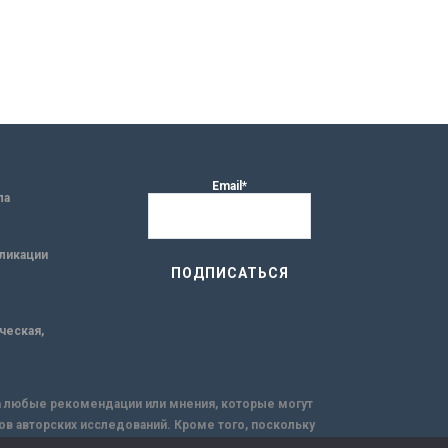
Email*
ла
ликации
ическая,
за любые рекомендации или мнения, которые могут
ов авторских исследований. Кроме того, поскольку
емую через интернет.