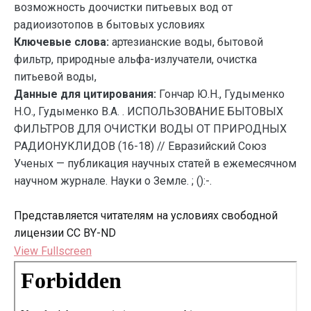
возможность доочистки питьевых вод от
радиоизотопов в бытовых условиях
Ключевые слова:
артезианские воды, бытовой
фильтр, природные альфа-излучатели, очистка
питьевой воды,
Данные для цитирования:
Гончар Ю.Н., Гудыменко
Н.О., Гудыменко В.А. . ИСПОЛЬЗОВАНИЕ БЫТОВЫХ
ФИЛЬТРОВ ДЛЯ ОЧИСТКИ ВОДЫ ОТ ПРИРОДНЫХ
РАДИОНУКЛИДОВ (16-18) // Евразийский Союз
Ученых — публикация научных статей в ежемесячном
научном журнале. Науки о Земле. ; ():-.
Представляется читателям на условиях свободной
лицензии CC BY-ND
View Fullscreen
Перейти
к
содержимому