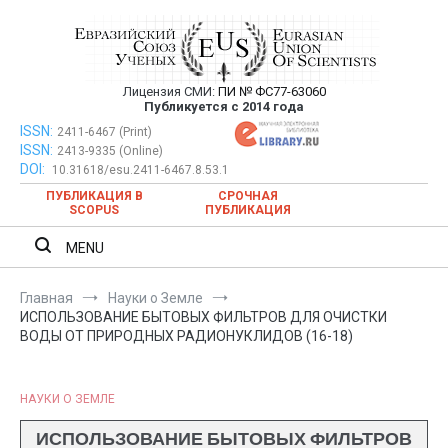
Перейти
к
содержимому
Лицензия СМИ:
ПИ № ФС77-63060
Евразийский Союз Ученых —
Публикуется с 2014 года
публикация научных статей в
ISSN:
Евразийский Союз Ученых — публикация научных статей в
2411-6467 (Print)
ISSN:
2413-9335 (Online)
ежемесячном научном журнале
ежемесячном научном журнале
DOI:
10.31618/esu.2411-6467.8.53.1
ПУБЛИКАЦИЯ В
СРОЧНАЯ
SCOPUS
ПУБЛИКАЦИЯ
MENU
Главная
Науки о Земле
ИСПОЛЬЗОВАНИЕ БЫТОВЫХ ФИЛЬТРОВ ДЛЯ ОЧИСТКИ
ВОДЫ ОТ ПРИРОДНЫХ РАДИОНУКЛИДОВ (16-18)
НАУКИ О ЗЕМЛЕ
ИСПОЛЬЗОВАНИЕ БЫТОВЫХ ФИЛЬТРОВ