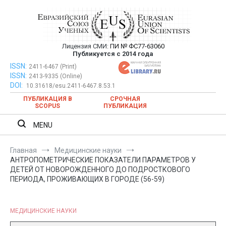
Перейти
к
содержимому
Лицензия СМИ:
ПИ № ФС77-63060
Евразийский Союз Ученых —
Публикуется с 2014 года
публикация научных статей в
ISSN:
Евразийский Союз Ученых — публикация научных статей в
2411-6467 (Print)
ISSN:
2413-9335 (Online)
ежемесячном научном журнале
ежемесячном научном журнале
DOI:
10.31618/esu.2411-6467.8.53.1
ПУБЛИКАЦИЯ В
СРОЧНАЯ
SCOPUS
ПУБЛИКАЦИЯ
MENU
Главная
Медицинские науки
АНТРОПОМЕТРИЧЕСКИЕ ПОКАЗАТЕЛИ ПАРАМЕТРОВ У
ДЕТЕЙ ОТ НОВОРОЖДЕННОГО ДО ПОДРОСТКОВОГО
ПЕРИОДА, ПРОЖИВАЮЩИХ В ГОРОДЕ (56-59)
МЕДИЦИНСКИЕ НАУКИ