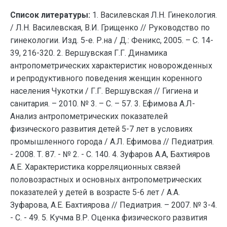
Список литературы:
1. Василевская Л.Н. Гинекология.
/ Л.Н. Василевская, В.И. Грищенко // Руководство по
гинекологии. Изд. 5-е. Р.на / Д.: Феникс, 2005. – С. 14-
39, 216-320. 2. Вершувская Г.Г. Динамика
антропометрических характеристик новорожденных
и репродуктивного поведения женщин коренного
населения Чукотки / Г.Г. Вершувская // Гигиена и
санитария. – 2010. № 3. – С. – 57. 3. Ефимова А.Л-
Анализ антропометрических показателей
физического развития детей 5-7 лет в условиях
промышленного города / А.Л. Ефимова // Педиатрия.
- 2008. Т. 87. - № 2. - С. 140. 4. Зуфаров А.А, Бахтияров
А.Е. Характеристика корреляционных связей
половозрастных и основных антропометрических
показателей у детей в возрасте 5-6 лет / А.А.
Зуфарова, А.Е. Бахтиярова // Педиатрия. – 2007. № 3-4.
- С. - 49. 5. Кучма В.Р. Оценка физического развития