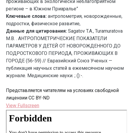
проживающих в экологически неблагоприятном
регионе – в Южном Приаралье”
Ключевые слова:
антропометрия, новорожденные,
подростки, физическое развитие,
Данные для цитирования:
Sagatov T.A., Turamuratova
M.B. . АНТРОПОМЕТРИЧЕСКИЕ ПОКАЗАТЕЛИ
ПАРАМЕТРОВ У ДЕТЕЙ ОТ НОВОРОЖДЕННОГО ДО
ПОДРОСТКОВОГО ПЕРИОДА, ПРОЖИВАЮЩИХ В
ГОРОДЕ (56-59) // Евразийский Союз Ученых —
публикация научных статей в ежемесячном научном
журнале. Медицинские науки. ; ():-.
Представляется читателям на условиях свободной
лицензии CC BY-ND
View Fullscreen
Перейти
к
содержимому