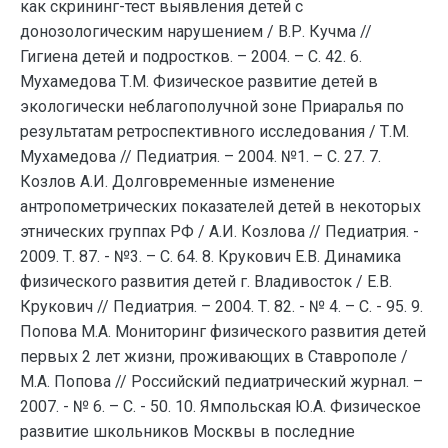
как скрининг-тест выявления детей с
донозологическим нарушением / В.Р. Кучма //
Гигиена детей и подростков. – 2004. – С. 42. 6.
Мухамедова Т.М. Физическое развитие детей в
экологически неблагополучной зоне Приаралья по
результатам ретроспективного исследования / Т.М.
Мухамедова // Педиатрия. – 2004. №1. – С. 27. 7.
Козлов А.И. Долговременные изменение
антропометрических показателей детей в некоторых
этнических группах РФ / А.И. Козлова // Педиатрия. -
2009. Т. 87. - №3. – С. 64. 8. Крукович Е.В. Динамика
физического развития детей г. Владивосток / Е.В.
Крукович // Педиатрия. – 2004. Т. 82. - № 4. – С. - 95. 9.
Попова М.А. Мониторинг физического развития детей
первых 2 лет жизни, проживающих в Ставрополе /
М.А. Попова // Российский педиатрический журнал. –
2007. - № 6. – С. - 50. 10. Ямпольская Ю.А. Физическое
развитие школьников Москвы в последние