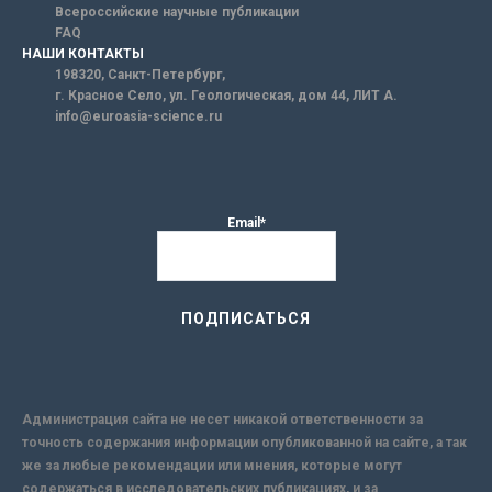
Всероссийские научные публикации
FAQ
НАШИ КОНТАКТЫ
198320, Санкт-Петербург,
г. Красное Село, ул. Геологическая, дом 44, ЛИТ А.
info@euroasia-science.ru
Email*
Администрация сайта не несет никакой ответственности за
точность содержания информации опубликованной на сайте, а так
же за любые рекомендации или мнения, которые могут
содержаться в исследовательских публикациях, и за