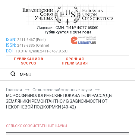
Перейти
к
содержимому
Лицензия СМИ:
ПИ № ФС77-63060
Евразийский Союз Ученых —
Публикуется с 2014 года
публикация научных статей в
ISSN:
Евразийский Союз Ученых — публикация научных статей в
2411-6467 (Print)
ISSN:
2413-9335 (Online)
ежемесячном научном журнале
ежемесячном научном журнале
DOI:
10.31618/esu.2411-6467.8.53.1
ПУБЛИКАЦИЯ В
СРОЧНАЯ
SCOPUS
ПУБЛИКАЦИЯ
MENU
Главная
Сельскохозяйственные науки
МОРФОФИЗИОЛОГИЧЕСКИЕ ПОКАЗАТЕЛИ РАССАДЫ
ЗЕМЛЯНИКИ РЕМОНТАНТНОЙ В ЗАВИСИМОСТИ ОТ
НЕКОРНЕВОЙ ПОДКОРМКИ (40-42)
СЕЛЬСКОХОЗЯЙСТВЕННЫЕ НАУКИ