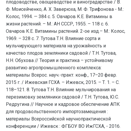
плодоводстве, овощеводстве и виноградарстве / В.
Ф. Моисейченко, А. X. Заверюха, М. Ф. Трифонова - М.:
Колос, 1994. — 384 с. 5. Овчаров К.Е. Витамины в
жизни растений. – М.: АН СССР, 1955. – 118 с. 6.
Овчаров К.Е. Витамины растений. 2-ое изд.– М.: Колос,
1969. – 328 с. 7. Тутова Т.Н. Влияние сорта и
мульчирующего материала на урожайность и
качество плодов земляники садовой / Т.Н. Тутова,
Н.Н. Обухова // Теория и практика – устойчивому
развитию агропромышленного комплекса:
материалы Всерос. науч.-практ. конф., 17–20 февр.
2015 г. / Ижевская ГСХА. – Ижевск, 2015. – Т. 1. – С.
118–121. 8. Тутова Т.Н. Влияние мульчирования на
перезимовку земляники садовой / Т.Н. Тутова, Ю.С.
Редругина // Научное и кадровое обеспечение АПК
для продовольственного импортозамещения :
материалы Всероссийской научнопрактической
конференции / Ижевск : ФГБОУ ВО ИжГСХА, - 2016.