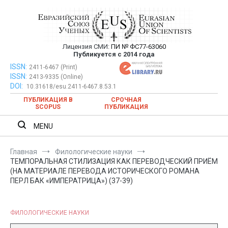
Перейти
к
содержимому
Лицензия СМИ:
ПИ № ФС77-63060
Евразийский Союз Ученых —
Публикуется с 2014 года
публикация научных статей в
ISSN:
Евразийский Союз Ученых — публикация научных статей в
2411-6467 (Print)
ISSN:
2413-9335 (Online)
ежемесячном научном журнале
ежемесячном научном журнале
DOI:
10.31618/esu.2411-6467.8.53.1
ПУБЛИКАЦИЯ В
СРОЧНАЯ
SCOPUS
ПУБЛИКАЦИЯ
MENU
Главная
Филологические науки
ТЕМПОРАЛЬНАЯ СТИЛИЗАЦИЯ КАК ПЕРЕВОДЧЕСКИЙ ПРИЁМ
(НА МАТЕРИАЛЕ ПЕРЕВОДА ИСТОРИЧЕСКОГО РОМАНА
ПЕРЛ БАК «ИМПЕРАТРИЦА») (37-39)
ФИЛОЛОГИЧЕСКИЕ НАУКИ