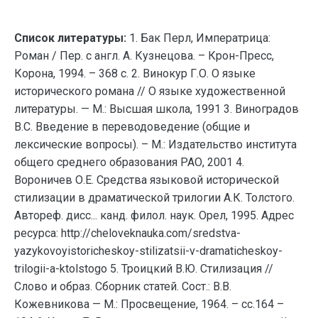
Список литературы:
1. Бак Перл, Императрица:
Роман / Пер. с англ. А. Кузнецова. – Крон-Пресс,
Корона, 1994. – 368 с. 2. Винокур Г.О. О языке
исторического романа // О языке художественной
литературы. — М.: Высшая школа, 1991 3. Виноградов
В.С. Введение в переводоведение (общие и
лексические вопросы). – М.: Издательство института
общего среднего образования РАО, 2001 4.
Вороничев О.Е. Средства языковой исторической
стилизации в драматической трилогии А.К. Толстого.
Автореф. дисс... канд. филол. наук. Орел, 1995. Адрес
ресурса: http://cheloveknauka.com/sredstva-
yazykovoyistoricheskoy-stilizatsii-v-dramaticheskoy-
trilogii-a-ktolstogo 5. Троицкий В.Ю. Стилизация //
Слово и образ. Сборник статей. Сост.: В.В.
Кожевникова — М.: Просвещение, 1964. – сс.164 –