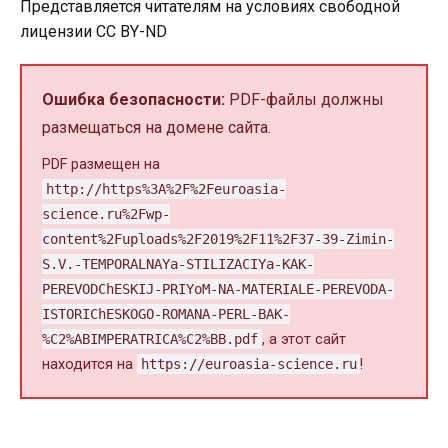
Представляется читателям на условиях свободной
лицензии CC BY-ND
Ошибка безопасности:
PDF-файлы должны
размещаться на домене сайта.
PDF размещен на
http://https%3A%2F%2Feuroasia-
science.ru%2Fwp-
content%2Fuploads%2F2019%2F11%2F37-39-Zimin-
S.V.-TEMPORALNAYa-STILIZACIYa-KAK-
PEREVODChESKIJ-PRIYoM-NA-MATERIALE-PEREVODA-
ISTORIChESKOGO-ROMANA-PERL-BAK-
%C2%ABIMPERATRICA%C2%BB.pdf
, а этот сайт
находится на
https://euroasia-science.ru
!