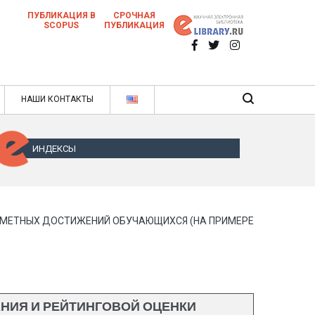
ПУБЛИКАЦИЯ В
СРОЧНАЯ
SCOPUS
ПУБЛИКАЦИЯ
 научных статей в ежемесячном научном
нале
ячном научном журнале
НАШИ КОНТАКТЫ
ИНДЕКСЫ
ДМЕТНЫХ ДОСТИЖЕНИЙ ОБУЧАЮЩИХСЯ (НА ПРИМЕРЕ
НИЯ И РЕЙТИНГОВОЙ ОЦЕНКИ