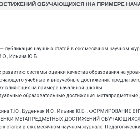
СТИЖЕНИЙ ОБУЧАЮЩИХСЯ (НА ПРИМЕРЕ НАЧАЛ
— публикация научных статей в ежемесячном научном жур
.О., Ильина Ю.Б.
к развитию системы оценки качества образования на уров
ючающего учебные и внеучебные достижения, предлагаетс
них влияющих на примере начальной школы
дуальные образовательные достижения, метапредметные д
лакина Т.Ю., Буденная И.О., Ильина Ю.Б. . ФОРМИРОВА
ЦЕНКИ МЕТАПРЕДМЕТНЫХ ДОСТИЖЕНИЙ ОБУЧАЮЩИХСЯ (Н
 статей в ежемесячном научном журнале. Педагогические на