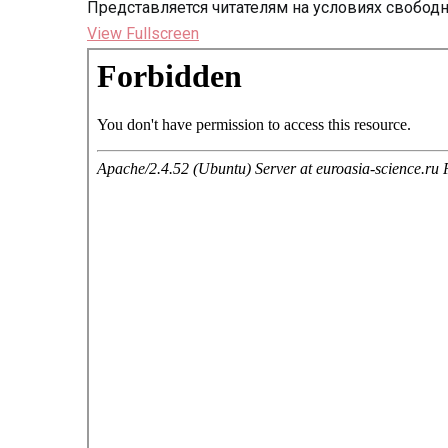
Представляется читателям на условиях свобод
View Fullscreen
Перейти
к
содержимому
PDF