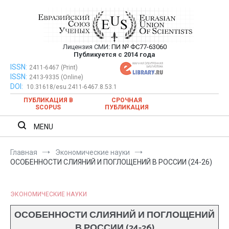
Перейти
к
содержимому
Лицензия СМИ:
ПИ № ФС77-63060
Евразийский Союз Ученых —
Публикуется с 2014 года
публикация научных статей в
ISSN:
Евразийский Союз Ученых — публикация научных статей в
2411-6467 (Print)
ISSN:
2413-9335 (Online)
ежемесячном научном журнале
ежемесячном научном журнале
DOI:
10.31618/esu.2411-6467.8.53.1
ПУБЛИКАЦИЯ В
СРОЧНАЯ
SCOPUS
ПУБЛИКАЦИЯ
MENU
Главная
Экономические науки
ОСОБЕННОСТИ СЛИЯНИЙ И ПОГЛОЩЕНИЙ В РОССИИ (24-26)
ЭКОНОМИЧЕСКИЕ НАУКИ
ОСОБЕННОСТИ СЛИЯНИЙ И ПОГЛОЩЕНИЙ
В РОССИИ (24-26)