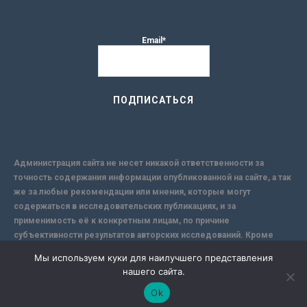
Email*
Администрация сайта не несет никакой ответственности за
точность содержания информации опубликованной на сайте, а так
же за любые рекомендации или мнения, которые могут
содержаться в исследовательских публикациях, и за
применимость её к конкретным лицам, по причине
субъективности результатов авторских исследований. Кроме
того, поскольку интернет не обеспечивает в полной мере
Мы используем куки для наилучшего представления
надежной защиты информации, Сайт не несет ответственности за
нашего сайта.
информацию, присылаемую через интернет.
Ok
-->