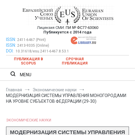
Перейти
к
содержимому
Лицензия СМИ:
ПИ № ФС77-63060
Евразийский Союз Ученых —
Публикуется с 2014 года
публикация научных статей в
ISSN:
Евразийский Союз Ученых — публикация научных статей в
2411-6467 (Print)
ISSN:
2413-9335 (Online)
ежемесячном научном журнале
ежемесячном научном журнале
DOI:
10.31618/esu.2411-6467.8.53.1
ПУБЛИКАЦИЯ В
СРОЧНАЯ
SCOPUS
ПУБЛИКАЦИЯ
MENU
Главная
Экономические науки
МОДЕРНИЗАЦИЯ СИСТЕМЫ УПРАВЛЕНИЯ МОНОГОРОДАМИ
НА УРОВНЕ СУБЪЕКТОВ ФЕДЕРАЦИИ (29-30)
ЭКОНОМИЧЕСКИЕ НАУКИ
МОДЕРНИЗАЦИЯ СИСТЕМЫ УПРАВЛЕНИЯ