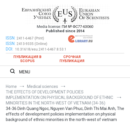
Skip
to
content
Media license:
ПИ № ФС77-63060
Евразийский Союз Ученых – публикация
Published since 2014
научных статей в ежемесячном
ISSN:
Евразийский Союз Ученых – публикация научных статей в
2411-6467 (Print)
ISSN:
2413-9335 (Online)
ежемесячном научном журнале
научном журнале
DOI:
10.31618/esu.2411-6467.8.53.1
ПУБЛИКАЦИЯ В
СРОЧНАЯ
SCOPUS
ПУБЛИКАЦИЯ
MENU
Home
Medical sciences
THE EFFECTS OF DEVELOPMENT POLICIES
IMPLEMENTATION ON PHYSICAL BACKGROUND OF ETHNIC
MINORITIES IN THE NORTH-WEST OF VIETNAM (34-36)
34-36 Dinh Quang Ngoc, Nguyen Van Phuc, Dinh Thi Mai Anh, The
effects of development policies implementation on physical
background of ethnic minorities in the north-west of vietnam