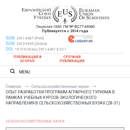
Перейти
к
содержимому
Лицензия СМИ:
ПИ № ФС77-63060
Евразийский Союз Ученых —
Публикуется с 2014 года
публикация научных статей в
ISSN:
Евразийский Союз Ученых — публикация научных статей в
2411-6467 (Print)
ISSN:
2413-9335 (Online)
ежемесячном научном журнале
ежемесячном научном журнале
DOI:
10.31618/esu.2411-6467.8.53.1
ПУБЛИКАЦИЯ В
СРОЧНАЯ
SCOPUS
ПУБЛИКАЦИЯ
MENU
Главная
Сельскохозяйственные науки
ОПЫТ РАЗРАБОТКИ ПРОГРАММ АГРАРНОГО ТУРИЗМА В
РАМКАХ УЧЕБНЫХ КУРСОВ ЭКОЛОГИЧЕСКОГО
НАПРАВЛЕНИЯ В СЕЛЬСКОХОЗЯЙСТВЕННЫХ ВУЗАХ (28-31)
СЕЛЬСКОХОЗЯЙСТВЕННЫЕ НАУКИ