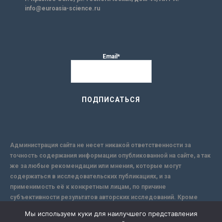
info@euroasia-science.ru
Email*
Администрация сайта не несет никакой ответственности за
точность содержания информации опубликованной на сайте, а так
же за любые рекомендации или мнения, которые могут
содержаться в исследовательских публикациях, и за
применимость её к конкретным лицам, по причине
субъективности результатов авторских исследований. Кроме
того, поскольку интернет не обеспечивает в полной мере
Мы используем куки для наилучшего представления
надежной защиты информации, Сайт не несет ответственности за