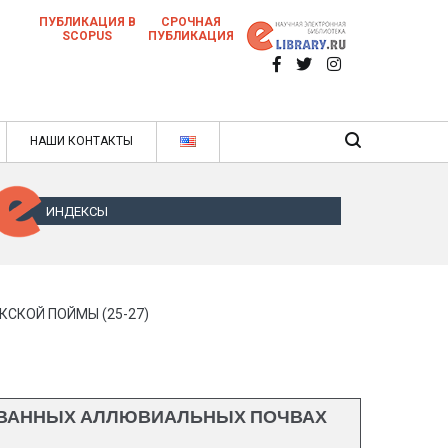
ПУБЛИКАЦИЯ В
СРОЧНАЯ
SCOPUS
ПУБЛИКАЦИЯ
 научных статей в ежемесячном научном
нале
ячном научном журнале
НАШИ КОНТАКТЫ
ИНДЕКСЫ
СКОЙ ПОЙМЫ (25-27)
ОВАННЫХ АЛЛЮВИАЛЬНЫХ ПОЧВАХ