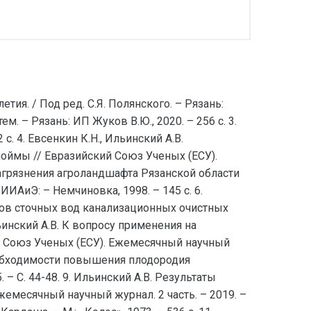
ия. / Под ред. С.Я. Полянского. – Рязань:
м. – Рязань: ИП Жуков В.Ю., 2020. – 256 с. 3.
. 4. Евсенкин К.Н., Ильинский А.В.
ймы // Евразийский Союз Ученых (ЕСУ).
 загрязнения агроландшафта Рязанской области
ИАиЭ: – Немчиновка, 1998. – 145 с. 6.
дков сточных вод канализационных очистных
ьинский А.В. К вопросу применения на
 Союз Ученых (ЕСУ). Ежемесячный научный
е необходимости повышения плодородия
 С. 44-48. 9. Ильинский А.В. Результаты
месячный научный журнал. 2 часть. – 2019. –