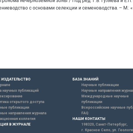
 агронома нечерноземной зоны / Под ред. Г.В. Гуляева и Е.П. 
ениеводство с основами селекции и семеноводства. – М.: «К
 ИЗДАТЕЛЬСТВО
БАЗА ЗНАНИЙ
рнале
Научные публикации
а научных публикаций
Научные направления журна
ексирование
Международные научные
тика открытого доступа
публикации
ные публикации
Всероссийские научные пуб
ные направления журнала
FAQ
кционная коллегия
НАШИ КОНТАКТЫ
ЦИЯ В ЖУРНАЛЕ
198320, Санкт-Петербург,
г. Красное Село, ул. Геолог