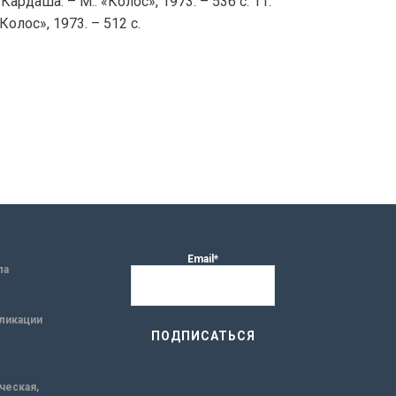
Кардаша. – М.: «Колос», 1973. – 536 с. 11.
олос», 1973. – 512 с.
Email*
ла
ликации
ическая,