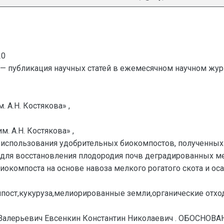
20
— публикация научных статей в ежемесячном научном жур
 А.Н. Костякова» ,
. А.Н. Костякова» ,
 использования удобрительных биокомпостов, полученных 
а для восстановления плодородия почв деградированных 
биокомпоста на основе навоза мелкого рогатого скота и 
пост,кукуруза,мелиорированные земли,органические отхо
 Валерьевич Евсенкин Константин Николаевич . ОБО