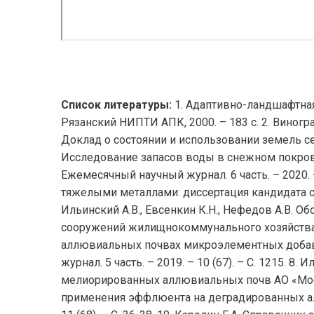
Список литературы:
1. Адаптивно-ландшафтная 
Рязанский НИПТИ АПК, 2000. – 183 с. 2. Виноград
Доклад о состоянии и использовании земель сель
Исследование запасов воды в снежном покров
Ежемесячный научный журнал. 6 часть. – 2020. 
тяжелыми металлами: диссертация кандидата се
Ильинский А.В., Евсенкин К.Н., Нефедов А.В. 
сооружений жилищнокоммунального хозяйства //
аллювиальных почвах микроэлементных добаво
журнал. 5 часть. – 2019. – 10 (67). – С. 1215.
мелиорированных аллювиальных почв АО «Москов
применения эффлюента на деградированных алл