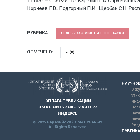
11 (68). – С. 36-38. 10. Карелин Г.А. Справочник
Корнеев Г.В., Подгорный П.И., Щербак С.Н. Раст
РУБРИКА:
СЕЛЬСКОХОЗЯЙСТВЕННЫЕ НАУКИ
ОТМЕЧЕНО:
76(8)
НАУЧНОЕ
О жу
Этик
ОПЛАТА ПУБЛИКАЦИИ
Инд
ЗАПОЛНИТЬ АНКЕТУ АВТОРА
Поли
Науч
ИНДЕКСЫ
Науч
© 2022 Евразийский Союз Ученых.
Реда
All Rights Reserved.
ПУБЛИКА