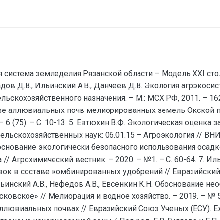
система земледелия Рязанской области – Модель XXI столет
ов Д.В., Ильинский А.В., Данчеев Д.В. Экология агрэкосисте
скохозяйственного назначения. – М.: МСХ РФ, 2011. – 162 с
е аллювиальных почв мелиорированных земель Окской по
– 6 (75). – С. 10-13. 5. Евтюхин В.Ф. Экологическая оценка
льскохозяйственных наук: 06.01.15 – Агроэкология // ВНИИ
Обоснование экологически безопасного использования оса
 Агрохимический вестник. – 2020. – №1. – С. 60-64. 7. Ил
к в составе комбинированных удобрений // Евразийский
 8. Ильинский А.В., Нефедов А.В., Евсенкин К.Н. Обосновани
ское» // Мелиорация и водное хозяйство. – 2019. – № 5. –
ювиальных почвах // Евразийский Союз Ученых (ЕСУ). Еже