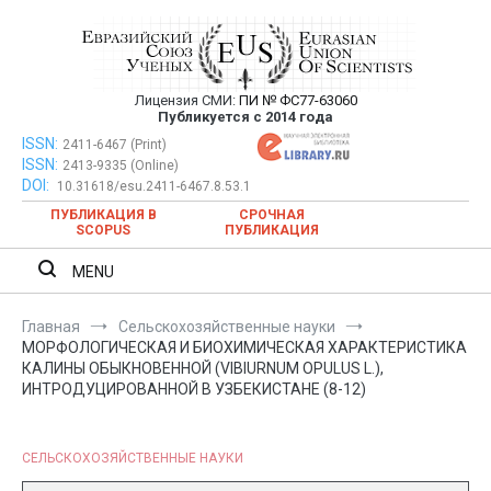
Перейти
к
содержимому
Лицензия СМИ:
ПИ № ФС77-63060
Евразийский Союз Ученых —
Публикуется с 2014 года
публикация научных статей в
ISSN:
Евразийский Союз Ученых — публикация научных статей в
2411-6467 (Print)
ISSN:
2413-9335 (Online)
ежемесячном научном журнале
ежемесячном научном журнале
DOI:
10.31618/esu.2411-6467.8.53.1
ПУБЛИКАЦИЯ В
СРОЧНАЯ
SCOPUS
ПУБЛИКАЦИЯ
MENU
Главная
Сельскохозяйственные науки
МОРФОЛОГИЧЕСКАЯ И БИОХИМИЧЕСКАЯ ХАРАКТЕРИСТИКА
КАЛИНЫ ОБЫКНОВЕННОЙ (VIBIURNUM OPULUS L.),
ИНТРОДУЦИРОВАННОЙ В УЗБЕКИСТАНЕ (8-12)
СЕЛЬСКОХОЗЯЙСТВЕННЫЕ НАУКИ