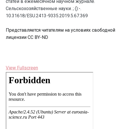
статей в ежемесячном научном журнале.
Сельскохозяйственные науки. ; ():-.
10.31618/ESU.2413-9335.2019.5.67.369
Представляется читателям на условиях свободной
лицензии CC BY-ND
View Fullscreen
Перейти
к
содержимому
PDF