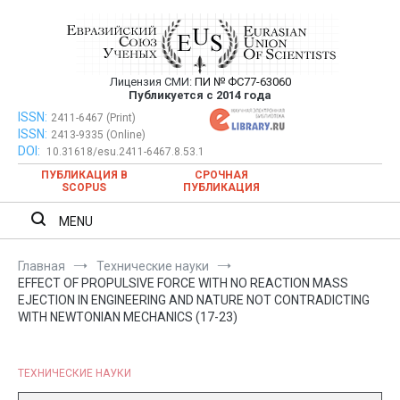
Перейти
к
содержимому
Лицензия СМИ:
ПИ № ФС77-63060
Евразийский Союз Ученых —
Публикуется с 2014 года
публикация научных статей в
ISSN:
Евразийский Союз Ученых — публикация научных статей в
2411-6467 (Print)
ISSN:
2413-9335 (Online)
ежемесячном научном журнале
ежемесячном научном журнале
DOI:
10.31618/esu.2411-6467.8.53.1
ПУБЛИКАЦИЯ В
СРОЧНАЯ
SCOPUS
ПУБЛИКАЦИЯ
MENU
Главная
Технические науки
EFFECT OF PROPULSIVE FORCE WITH NO REACTION MASS
EJECTION IN ENGINEERING AND NATURE NOT CONTRADICTING
WITH NEWTONIAN MECHANICS (17-23)
ТЕХНИЧЕСКИЕ НАУКИ