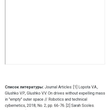
Список литературы:
Journal Articles: [1] Lopota V.A.,
Glushko V.P., Glushko V.V. On drives without expelling mass
in "empty" outer space // Robotics and technical
cybernetics, 2018, No. 2; pp. 66-76. [2] Sarah Scoles.