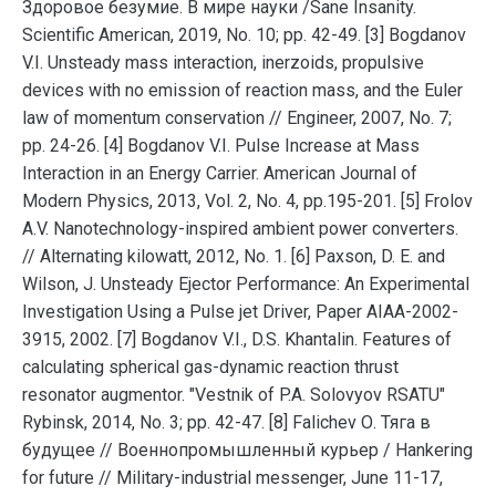
Здоровое безумие. В мире науки /Sane Insanity.
Scientific American, 2019, No. 10; pp. 42-49. [3] Bogdanov
V.I. Unsteady mass interaction, inerzoids, propulsive
devices with no emission of reaction mass, and the Euler
law of momentum conservation // Engineer, 2007, No. 7;
pp. 24-26. [4] Bogdanov V.I. Pulse Increase at Mass
Interaction in an Energy Carrier. American Journal of
Modern Physics, 2013, Vol. 2, No. 4, pp.195-201. [5] Frolov
A.V. Nanotechnology-inspired ambient power converters.
// Alternating kilowatt, 2012, No. 1. [6] Paxson, D. E. and
Wilson, J. Unsteady Ejector Performance: An Experimental
Investigation Using a Pulse jet Driver, Paper AIAA-2002-
3915, 2002. [7] Bogdanov V.I., D.S. Khantalin. Features of
calculating spherical gas-dynamic reaction thrust
resonator augmentor. "Vestnik of P.A. Solovyov RSATU"
Rybinsk, 2014, No. 3; pp. 42-47. [8] Falichev О. Тяга в
будущее // Военнопромышленный курьер / Hankering
for future // Military-industrial messenger, June 11-17,