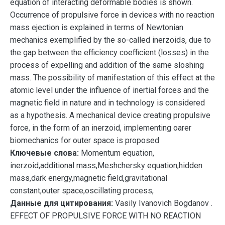
equation of interacting deformable bodies is shown.
Occurrence of propulsive force in devices with no reaction
mass ejection is explained in terms of Newtonian
mechanics exemplified by the so-called inerzoids, due to
the gap between the efficiency coefficient (losses) in the
process of expelling and addition of the same sloshing
mass. The possibility of manifestation of this effect at the
atomic level under the influence of inertial forces and the
magnetic field in nature and in technology is considered
as a hypothesis. A mechanical device creating propulsive
force, in the form of an inerzoid, implementing oarer
biomechanics for outer space is proposed
Ключевые слова:
Momentum equation,
inerzoid,additional mass,Meshchersky equation,hidden
mass,dark energy,magnetic field,gravitational
constant,outer space,oscillating process,
Данные для цитирования:
Vasily Ivanovich Bogdanov .
EFFECT OF PROPULSIVE FORCE WITH NO REACTION