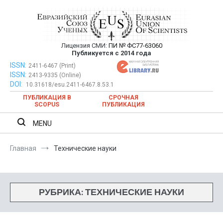
Перейти
к
содержимому
Лицензия СМИ:
ПИ № ФС77-63060
Евразийский Союз Ученых —
Публикуется с 2014 года
публикация научных статей в
ISSN:
Евразийский Союз Ученых — публикация научных статей в
2411-6467 (Print)
ISSN:
2413-9335 (Online)
ежемесячном научном журнале
ежемесячном научном журнале
DOI:
10.31618/esu.2411-6467.8.53.1
ПУБЛИКАЦИЯ В
СРОЧНАЯ
SCOPUS
ПУБЛИКАЦИЯ
MENU
Главная
Технические науки
РУБРИКА:
ТЕХНИЧЕСКИЕ НАУКИ