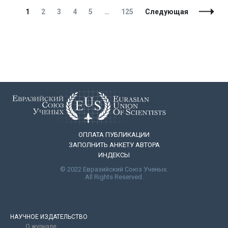
Навигация
Страница
Страница
Страница
Страница
Страница
Страница
1
2
3
4
5
…
125
Следующая
по
записям
ОПЛАТА ПУБЛИКАЦИИ
ЗАПОЛНИТЬ АНКЕТУ АВТОРА
ИНДЕКСЫ
© 2022 Евразийский Союз Ученых.
All Rights Reserved.
НАУЧНОЕ ИЗДАТЕЛЬСТВО
О журнале