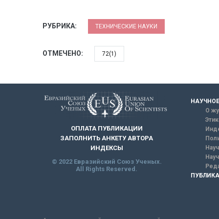
РУБРИКА:
ТЕХНИЧЕСКИЕ НАУКИ
ОТМЕЧЕНО:
72(1)
НАУЧНОЕ
О жу
Этик
ОПЛАТА ПУБЛИКАЦИИ
Инд
ЗАПОЛНИТЬ АНКЕТУ АВТОРА
Поли
Науч
ИНДЕКСЫ
Науч
© 2022 Евразийский Союз Ученых.
Реда
All Rights Reserved.
ПУБЛИКА