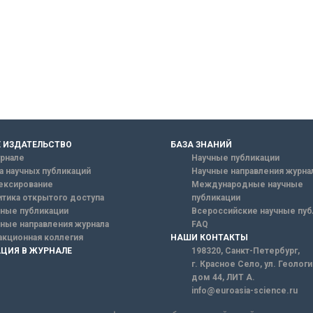
 ИЗДАТЕЛЬСТВО
БАЗА ЗНАНИЙ
рнале
Научные публикации
а научных публикаций
Научные направления журна
ексирование
Международные научные
тика открытого доступа
публикации
ные публикации
Всероссийские научные пуб
ные направления журнала
FAQ
кционная коллегия
НАШИ КОНТАКТЫ
ЦИЯ В ЖУРНАЛЕ
198320, Санкт-Петербург,
г. Красное Село, ул. Геолог
дом 44, ЛИТ А.
info@euroasia-science.ru