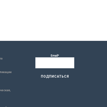
Email*
ла
ликации
ическая,