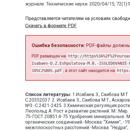
журнале. Технические науки. 2020/04/15; 72(1):9
Представляется читателям на условиях свобод
Скачать в формате PDF
Ошибка безопасности:
PDF-файлы должны 
PDF размещен на
http://https%3A%2F%2Feuroa
Isabaev-D.Z.Eshpulatova-M.B.-ISSLEDOVANIE-
10%C2%B0S.pdf
, а этот сайт находится на
https
Список литературы:
1.Исабаев З., Саибова М.Т
С.20352037. 2. Исабаев З., Саибова М.Т., Аска
№3.-С.2421-2425. 3.Химическая регуляция роста и
Леопольд А. Рост и развитие растений. М.: Мир. 1
75-ГОСТ 20851.4-75 Удобрения минеральные. Ме
органических соединений.-Москва: “Химия”, -1975. 
межплоскостных расстояний.-Москва: “Недра”, 19