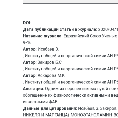
DOI:
Дата публикации статьи в журнале:
2020/04/
Название журнала:
Евразийский Союз Ученых 
9-16
Автор:
Исабаев З.
, Институт общей и неорганической химии АН РУ
Автор:
Закиров Б.С.
, Институт общей и неорганической химии АН РУ
Автор:
Аскарова М.К.
, Институт общей и неорганической химии АН РУ
Анотация:
Одним из перспективных путей пов
обогащение их физиологически активными ве
известными ФАВ
Данные для цитирования:
Исабаев З. Закир
НИКЕЛЯ И МАРГАНЦА)-МОНОЭТАНОЛАМИН-ВОДА ПР