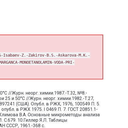
6-Isabaev-Z.-Zakirov-B.S.-Askarova-M.K.-
MARGANCA-MONOETANOLAMIN-VODA-PRI-
 //Журн. неорг. химии.1987.-Т.32, №8.-
25 и 50°С //Журн. неорг. химии.1982.-Т.27,
897241 (США). Опубл. в РЖХ, 1976, 100549 П. 5.
 опубл. в РЖХ 1975. I 0469 П. 7. ГОСТ 20851.1-
8. Климова В.А. Основные микрометоды анализа
71. С.679. 10.Гиллер Я.Л. Таблицы
АН СССР, 1961.-368 с.