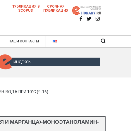
ПУБЛИКАЦИЯ В
СРОЧНАЯ
SCOPUS
ПУБЛИКАЦИЯ
 научных статей в ежемесячном научном
нале
ячном научном журнале
НАШИ КОНТАКТЫ
ИНДЕКСЫ
ВОДА ПРИ 10°С (9-16)
Я И МАРГАНЦА)-МОНОЭТАНОЛАМИН-