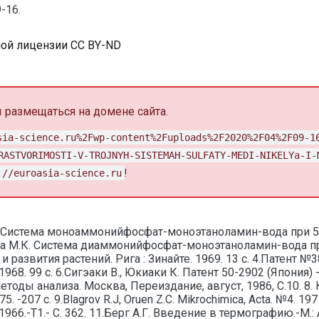
-16.
ной лицензии CC BY-ND
размещаться на домене сайта.
sia-science.ru%2Fwp-content%2Fuploads%2F2020%2F04%2F09-1
RASTVORIMOSTI-V-TROJNYH-SISTEMAH-SULFATY-MEDI-NIKELYa-I-
://euroasia-science.ru
!
. Система моноаммонийфосфат-моноэтаноламин-вода при 50°С
рова М.К. Система диаммонийфосфат-моноэтаноламин-вода при 
 развития растений. Рига : Зинайте. 1969. 13 с. 4.Патент №3
968. 99 с. 6.Сигэаки В., Юкиаки К. Патент 50-2902 (Япония) -
тоды анализа. Москва, Переиздание, август, 1986, С.10. 
-207 с. 9.Blagrov R.J, Oruen Z.C. Mikrochimica, Acta. №4. 19
66.-Т1.- С. 362. 11.Берг А.Г. Введение в термографию.-М.: 