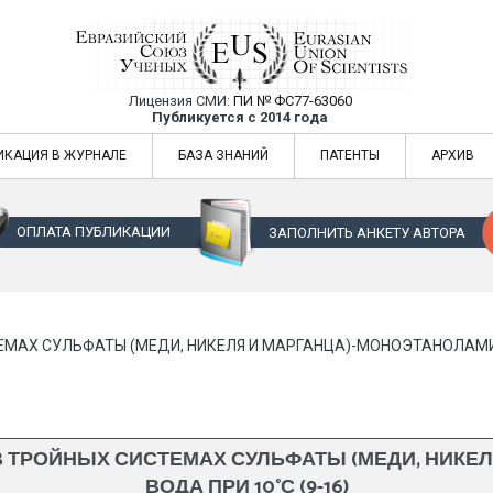
Лицензия СМИ:
ПИ № ФС77-63060
Евразийский Союз Ученых — публикация
Публикуется с 2014 года
жур
Евразийский Союз Ученых — публикация научных статей в ежемес
ИКАЦИЯ В ЖУРНАЛЕ
БАЗА ЗНАНИЙ
ПАТЕНТЫ
АРХИВ
ОПЛАТА ПУБЛИКАЦИИ
ЗАПОЛНИТЬ АНКЕТУ АВТОРА
МАХ СУЛЬФАТЫ (МЕДИ, НИКЕЛЯ И МАРГАНЦА)-МОНОЭТАНОЛАМИН-
 ТРОЙНЫХ СИСТЕМАХ СУЛЬФАТЫ (МЕДИ, НИКЕЛ
ВОДА ПРИ 10°С (9-16)