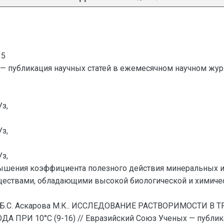
15
— публикация научных статей в ежемесячном научном жур
з,
з,
з,
ышения коэффициента полезного действия минеральных и
ществами, обладающими высокой биологической и химичес
ов Б.С. Аскарова М.К.. ИССЛЕДОВАНИЕ РАСТВОРИМОСТИ 
И 10°С (9-16) // Евразийский Союз Ученых — публика