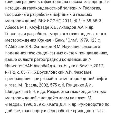
влияния различных факторов на показатели процесса
истощения газоконденсатной залежи // Геология,
геофизика и разработка нефтяных и газовых
месторождений. ВНИИОЭНГ, 2011, № 3, с. 65-68. 3.
Абасов М.Т., Юсуфзаде Х.Б., Ахмедов А.А. и др.
Геология и разработка морского газоконденсатного
месторождения Южная. - Баку, "Элм", 1979. 123 с.
4.Аббасов З.Я., Фаталиев В.М. Изучение фазового
поведения газоконденсатных систем при давлениях,
выше области ретроградной конденсации //
Известия НАН Азербайджана. Науки о Земле, 2017,
№1-2, с. 65-71. 5.Брусиловский А.И. Фазовые
превращения при разработке месторождений нефти
и газа. М.: Грааль, 2002, 575 с. 6. Гриценко А.И.,
Шандрыгин В.Н. и др. Разработка газоконденсатных
месторождений с воздействием на пласт. М.:
«Недра», 1996, 239 с. 7.Катц Д.Л. и др. Руководство по
добыче, транспорту и переработке природного газа.