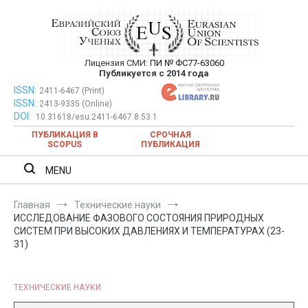
Перейти
к
содержимому
Лицензия СМИ:
ПИ № ФС77-63060
Евразийский Союз Ученых —
Публикуется с 2014 года
публикация научных статей в
ISSN:
Евразийский Союз Ученых — публикация научных статей в
2411-6467 (Print)
ISSN:
2413-9335 (Online)
ежемесячном научном журнале
ежемесячном научном журнале
DOI:
10.31618/esu.2411-6467.8.53.1
ПУБЛИКАЦИЯ В
СРОЧНАЯ
SCOPUS
ПУБЛИКАЦИЯ
MENU
Главная
Технические науки
ИССЛЕДОВАНИЕ ФАЗОВОГО СОСТОЯНИЯ ПРИРОДНЫХ
СИСТЕМ ПРИ ВЫСОКИХ ДАВЛЕНИЯХ И ТЕМПЕРАТУРАХ (23-
31)
ТЕХНИЧЕСКИЕ НАУКИ