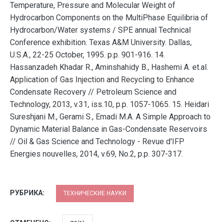
Temperature, Pressure and Molecular Weight of
Hydrocarbon Components on the MultiPhase Equilibria of
Hydrocarbon/Water systems / SPE annual Technical
Conference exhibition. Texas A&M University. Dallas,
U.S.A., 22-25 October, 1995. p.p. 901-916. 14.
Hassanzadeh Khadar R., Aminshahidy B., Hashemi A. et.al.
Application of Gas Injection and Recycling to Enhance
Condensate Recovery // Petroleum Science and
Technology, 2013, v.31, iss.10, p.p. 1057-1065. 15. Heidari
Sureshjani M., Gerami S., Emadi M.A. A Simple Approach to
Dynamic Material Balance in Gas-Condensate Reservoirs
// Oil & Gas Science and Technology - Revue d'IFP
Energies nouvelles, 2014, v.69, No.2, p.p. 307-317.
РУБРИКА:
ТЕХНИЧЕСКИЕ НАУКИ