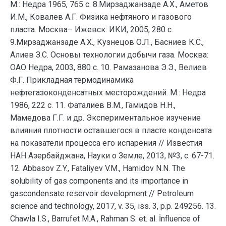
М.: Недра 1965, 765 с. 8.Мирзаджанзаде А.Х., Аметов
И.М., Ковалев А.Г. Физика нефтяного и газового
пласта. Москва– Ижевск: ИКИ, 2005, 280 с.
9.Мирзаджанзаде А.Х., Кузнецов О.Л., Басниев К.С.,
Алиев З.С. Основы технологии добычи газа. Москва:
ОАО Недра, 2003, 880 с. 10. Рамазанова Э.Э., Велиев
Ф.Г. Прикладная термодинамика
нефтегазоконденсатных месторождений. М.: Недра
1986, 222 с. 11. Фаталиев В.М., Гамидов Н.Н.,
Мамедова Г.Г. и др. Экспериментальное изучение
влияния плотности оставшегося в пласте конденсата
на показатели процесса его испарения // Известия
НАН Азербайджана, Науки о Земле, 2013, №3, с. 67-71.
12. Abbasov Z.Y., Fataliyev V.M., Hamidov N.N. The
solubility of gas components and its importance in
gascondensate reservoir development // Petroleum
science and technology, 2017, v. 35, iss. 3, p.p. 249256. 13.
Chawla I.S., Barrufet M.A., Rahman S. et. al. İnfluence of