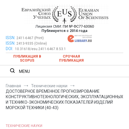
Перейти
к
содержимому
Лицензия СМИ:
ПИ № ФС77-63060
Евразийский Союз Ученых —
Публикуется с 2014 года
публикация научных статей в
ISSN:
Евразийский Союз Ученых — публикация научных статей в
2411-6467 (Print)
ISSN:
2413-9335 (Online)
ежемесячном научном журнале
ежемесячном научном журнале
DOI:
10.31618/esu.2411-6467.8.53.1
ПУБЛИКАЦИЯ В
СРОЧНАЯ
SCOPUS
ПУБЛИКАЦИЯ
MENU
Главная
Технические науки
ДОСТОВЕРНОЕ ВРЕМЕННОЕ ПРОГНОЗИРОВАНИЕ
КОНСТРУКТИВНОТЕХНОЛОГИЧЕСКИХ, ЭКСПЛУАТАЦИОННЫХ
И ТЕХНИКО-ЭКОНОМИЧЕСКИХ ПОКАЗАТЕЛЕЙ ИЗДЕЛИЙ
МОРСКОЙ ТЕХНИКИ (40-43)
ТЕХНИЧЕСКИЕ НАУКИ