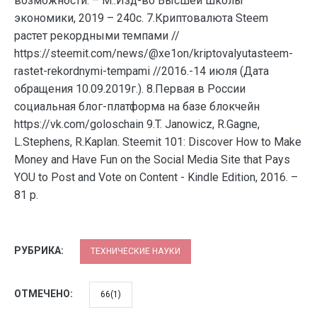
возможности. – М.:Изд-во Высшей школы
экономики, 2019 – 240с. 7.Криптовалюта Steem
растет рекордными темпами //
https://steemit.com/news/@xe1on/kriptovalyutasteem-
rastet-rekordnymi-tempami //2016.-14 июля (Дата
обращения 10.09.2019г.). 8.Первая в России
социальная блог-платформа на базе блокчейн
https://vk.com/goloschain 9.T. Janowicz, R.Gagne,
L.Stephens, R.Kaplan. Steemit 101: Discover How to Make
Money and Have Fun on the Social Media Site that Pays
YOU to Post and Vote on Content - Kindle Edition, 2016. –
81 p.
РУБРИКА:
ТЕХНИЧЕСКИЕ НАУКИ
ОТМЕЧЕНО:
66(1)