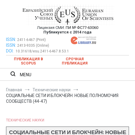
Перейти
к
содержимому
Лицензия СМИ:
ПИ № ФС77-63060
Евразийский Союз Ученых —
Публикуется с 2014 года
публикация научных статей в
ISSN:
Евразийский Союз Ученых — публикация научных статей в
2411-6467 (Print)
ISSN:
2413-9335 (Online)
ежемесячном научном журнале
ежемесячном научном журнале
DOI:
10.31618/esu.2411-6467.8.53.1
ПУБЛИКАЦИЯ В
СРОЧНАЯ
SCOPUS
ПУБЛИКАЦИЯ
MENU
Главная
Технические науки
СОЦИАЛЬНЫЕ СЕТИ И БЛОКЧЕЙН: НОВЫЕ ПОЛНОМОЧИЯ
СООБЩЕСТВ (44-47)
ТЕХНИЧЕСКИЕ НАУКИ
СОЦИАЛЬНЫЕ СЕТИ И БЛОКЧЕЙН: НОВЫЕ