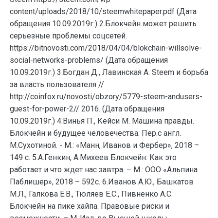
content/uploads/2018/10/steemwhitepaper.pdf (Дата
обращения 10.09.2019г.) 2.Блокчейн может решить
серьезные проблемы соцсетей.
https://bitnovosti.com/2018/04/04/blokchain-willsolve-
social-networks-problems/ (Дата обращения
10.09.2019г.) 3.Богдан Д., Лавинская А. Steem и борьба
за власть пользователя //
http://coinfox.ru/novosti/obzory/5779-steem-andusers-
guest-for-power-2// 2016. (Дата обращения
10.09.2019г.) 4.Винья П., Кейси М. Машина правды.
Блокчейн и будущее человечества. Пер.с англ.
М.Сухотиной. - М.: «Манн, Иванов и Фербер», 2018 –
149 с. 5.А.Генкин, А.Михеев Блокчейн: Как это
работает и что ждет нас завтра. – М.: ООО «Альпина
Паблишер», 2018 – 592с. 6.Иванов А.Ю., Башкатов
М.Л., Галкова Е.В., Тюляев Е.С., Пивненко А.С.
Блокчейн на пике хайпа. Правовые риски и