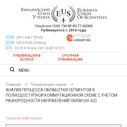
Перейти
к
содержимому
Лицензия СМИ:
ПИ № ФС77-63060
Евразийский Союз Ученых —
Публикуется с 2014 года
публикация научных статей в
ISSN:
Евразийский Союз Ученых — публикация научных статей в
2411-6467 (Print)
ISSN:
2413-9335 (Online)
ежемесячном научном журнале
ежемесячном научном журнале
DOI:
10.31618/esu.2411-6467.8.53.1
ПУБЛИКАЦИЯ В
СРОЧНАЯ
SCOPUS
ПУБЛИКАЦИЯ
MENU
Главная
Технические науки
АНАЛИЗ ПРОЦЕССА ОБРАБОТКИ СЕГМЕНТОВ В
ПОЛНОДОСТУПНОЙ КОММУТАЦИОННОЙ СХЕМЕ С УЧЕТОМ
РАЗНОРОДНОСТИ НАПРАВЛЕНИЙ СВЯЗИ (60-62)
ТЕХНИЧЕСКИЕ НАУКИ