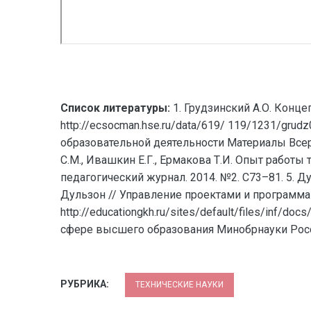
Список литературы:
1. Грудзинский А.О. Конц
http://ecsocman.hse.ru/data/619/ 119/1231/grud
образовательной деятельности Материалы Всеро
С.М., Ивашкин Е.Г., Ермакова Т.И. Опыт работ
педагогический журнал. 2014. №2. С73–81. 5. 
Дульзон // Управление проектами и программами. - 
http://educationgkh.ru/sites/default/files/inf/
сфере высшего образования Минобрнауки Росс
РУБРИКА:
ТЕХНИЧЕСКИЕ НАУКИ