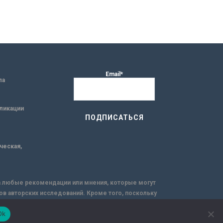
Email*
ла
ликации
ическая,
за любые рекомендации или мнения, которые могут
ов авторских исследований. Кроме того, поскольку
емую через интернет.
Ok