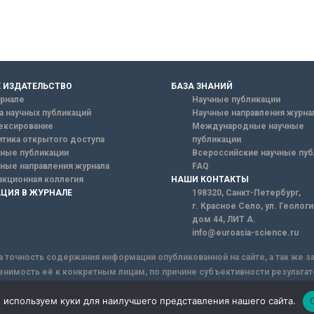
 ИЗДАТЕЛЬСТВО
БАЗА ЗНАНИЙ
рнале
Научные публикации
а научных публикаций
Научные направления журна
ексирование
Международные научные
тика открытого доступа
публикации
ные публикации
Всероссийские научные пуб
ные направления журнала
FAQ
кционная коллегия
НАШИ КОНТАКТЫ
ЦИЯ В ЖУРНАЛЕ
198320, Санкт-Петербург,
г. Красное Село, ул. Геолог
дом 44, ЛИТ А.
info@euroasia-science.ru
а точность содержания информации опубликованной на сайте, а так же 
енимость её к конкретным лицам, по причине субъективности результат
ы информации, Сайт не несет ответственности за информацию, присыла
 используем куки для наилучшего представления нашего сайта.