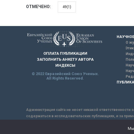
ОТМЕЧЕНО:
49(1)
НАУЧНОЕ
О жу
Этик
ОПЛАТА ПУБЛИКАЦИИ
Инд
ЗАПОЛНИТЬ АНКЕТУ АВТОРА
Поли
Науч
ИНДЕКСЫ
Науч
© 2022 Евразийский Союз Ученых.
Реда
All Rights Reserved.
ПУБЛИКА
Администрация сайта не несет никакой ответственности з
содержаться в исследовательских публикациях, и за прим
интернет не обеспечивает в полной мере надежной защит
Мы