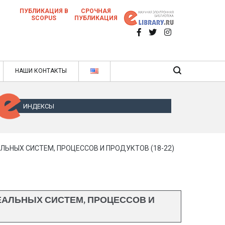
ПУБЛИКАЦИЯ В
СРОЧНАЯ
SCOPUS
ПУБЛИКАЦИЯ
 научных статей в ежемесячном научном
нале
ячном научном журнале
НАШИ КОНТАКТЫ
ИНДЕКСЫ
ЬНЫХ СИСТЕМ, ПРОЦЕССОВ И ПРОДУКТОВ (18-22)
ЕАЛЬНЫХ СИСТЕМ, ПРОЦЕССОВ И