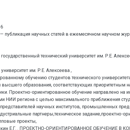
16
— публикация научных статей в ежемесячном научном жур
государственный технический университет им. Р.Е. Алексее
ниверситет им. Р.Е. Алексеева ,
рованному обучению студентов технического университета,
и высшего образования, соответствующих приоритетным 
ики. Проектно-ориентированное обучение направлено на 
 НИИ региона с целью максимального приближения студен
 представителей научных институтов, промышленных пред
дустриальные партнеры,техническое задание,проектно-о
упповые проекты,
ашкин Е.Г. . ПРОЕКТНО-ОРИЕНТИРОВАННОЕ ОБУЧЕНИЕ В