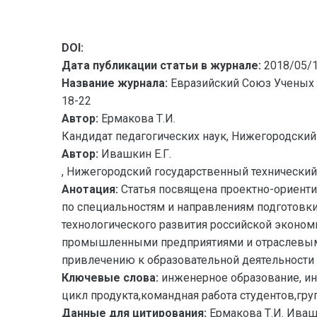
DOI:
Дата публикации статьи в журнале:
2018/05/
Название журнала:
Евразийский Союз Ученых 
18-22
Автор:
Ермакова Т.И.
Кандидат педагогических наук, Нижегородский 
Автор:
Ивашкин Е.Г.
, Нижегородский государственный технический у
Анотация:
Статья посвящена проектно-ориенти
по специальностям и направлениям подготовк
технологического развития российской эконом
промышленными предприятиями и отраслевыми
привлечению к образовательной деятельности
Ключевые слова:
инженерное образование, ин
цикл продукта,командная работа студентов,гр
Данные для цитирования:
Ермакова Т.И. Ив