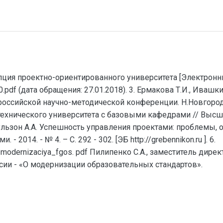
епция проектно-ориентированного университета [Электронны
z0.pdf (дата обращения: 27.01.2018). 3. Ермакова Т.И., Ива
ссийской научно-методической конференции. Н.Новгород: и
ы технического университета с базовыми кафедрами // Выс
Дульзон А.А. Успешность управления проектами: проблемы,
2014. - № 4. – С. 292 - 302. [ЭБ http://grebennikon.ru ]. 6.
docs/modernizaciya_fgos. pdf Пилипенко С.А., заместитель д
ии - «О модернизации образовательных стандартов».