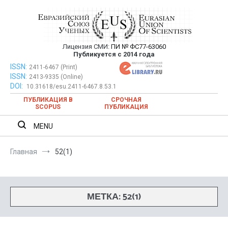
Перейти
к
содержимому
Лицензия СМИ:
ПИ № ФС77-63060
Евразийский Союз Ученых —
Публикуется с 2014 года
публикация научных статей в
ISSN:
Евразийский Союз Ученых — публикация научных статей в
2411-6467 (Print)
ISSN:
2413-9335 (Online)
ежемесячном научном журнале
ежемесячном научном журнале
DOI:
10.31618/esu.2411-6467.8.53.1
ПУБЛИКАЦИЯ В
СРОЧНАЯ
SCOPUS
ПУБЛИКАЦИЯ
MENU
Главная
52(1)
МЕТКА:
52(1)