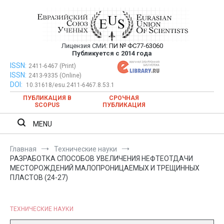
Перейти
к
содержимому
Лицензия СМИ:
ПИ № ФС77-63060
Евразийский Союз Ученых —
Публикуется с 2014 года
публикация научных статей в
ISSN:
Евразийский Союз Ученых — публикация научных статей в
2411-6467 (Print)
ISSN:
2413-9335 (Online)
ежемесячном научном журнале
ежемесячном научном журнале
DOI:
10.31618/esu.2411-6467.8.53.1
ПУБЛИКАЦИЯ В
СРОЧНАЯ
SCOPUS
ПУБЛИКАЦИЯ
MENU
Главная
Технические науки
РАЗРАБОТКА СПОСОБОВ УВЕЛИЧЕНИЯ НЕФТЕОТДАЧИ
МЕСТОРОЖДЕНИЙ МАЛОПРОНИЦАЕМЫХ И ТРЕЩИННЫХ
ПЛАСТОВ (24-27)
ТЕХНИЧЕСКИЕ НАУКИ