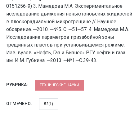
0151256-9) 3. Мамедова М.А. Экспериментальное
исследование движения неньютоновских жидкостей
в плоскорадиальной микротрещине // Научное
обозрение. ─2010. ─№5. С. ─51─57. 4. Мамедова М.А.
Исследование параметров призабойной зоны
трещинных пластов при установившемся режиме.
Изв. вузов. «Нефть, Газ и Бизнес» РГУ нефти и газа
им. И.М. Губкина. ─2013. ─№1.─С.39-43.
РУБРИКА:
ТЕХНИЧЕСКИЕ НАУКИ
ОТМЕЧЕНО:
52(1)