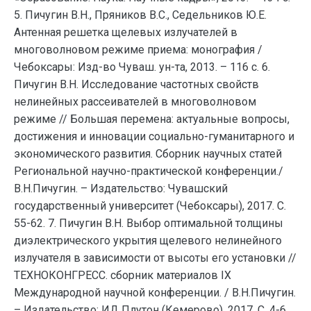
5. Пичугин В.Н., Пряников В.С., Седельников Ю.Е.
Антенная решетка щелевых излучателей в
многоволновом режиме приема: монография /
Чебоксары: Изд-во Чуваш. ун-та, 2013. – 116 с. 6.
Пичугин В.Н. Исследование частотных свойств
нелинейных рассеивателей в многоволновом
режиме // Большая перемена: актуальные вопросы,
достижения и инновации социально-гуманитарного и
экономического развития. Сборник научных статей
Региональной научно-практической конференции./
В.Н.Пичугин. – Издательство: Чувашский
государственный университет (Чебоксары), 2017. С.
55-62. 7. Пичугин В.Н. Выбор оптимальной толщины
диэлектрического укрытия щелевого нелинейного
излучателя в зависимости от высоты его установки //
ТЕХНОКОНГРЕСС. сборник материалов IX
Международной научной конференции. / В.Н.Пичугин.
– Издательство: ИД Плутон (Кемерово), 2017. С. 4-6.