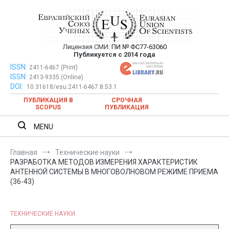
Перейти
к
содержимому
Лицензия СМИ:
ПИ № ФС77-63060
Евразийский Союз Ученых —
Публикуется с 2014 года
публикация научных статей в
ISSN:
Евразийский Союз Ученых — публикация научных статей в
2411-6467 (Print)
ISSN:
2413-9335 (Online)
ежемесячном научном журнале
ежемесячном научном журнале
DOI:
10.31618/esu.2411-6467.8.53.1
ПУБЛИКАЦИЯ В
СРОЧНАЯ
SCOPUS
ПУБЛИКАЦИЯ
MENU
Главная
Технические науки
РАЗРАБОТКА МЕТОДОВ ИЗМЕРЕНИЯ ХАРАКТЕРИСТИК
АНТЕННОЙ СИСТЕМЫ В МНОГОВОЛНОВОМ РЕЖИМЕ ПРИЕМА
(36-43)
ТЕХНИЧЕСКИЕ НАУКИ