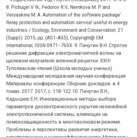
8. Pichugin V. N., Fedorov R.V., Nemkova M. P. and
Veryaskina M. A. Automation of the software package‘
Relay protection and automation service’ useful in energy
industries / Ecology, Environment and Conservation. 21
(Suppl.): 2015, pp. (AS1-AS5), Copyright@ EM
International, ISSN 0971–765X. 9. Пичугин В.Н. Строгое
решение дифракции электромагнитной волны на
щелевом излучателе антенной решетки. XXIII
Туполевские чтения (Школа молодых ученых).
Международная молодёжная научная конференция:
Материалы конференции. Сборник докладов: в 4
томах. 2017. 2017, с. 118-122 10. Пичугин В.Н.,
Кадышев Е.Н. Инновационные методы выбора
параметров диэлектрического укрытия нелинейной
электротехнической системы, влияющих на
помехозащищенность в многоволновом режиме.
Проблемы и перспективы развития энергетики,