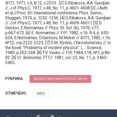
ФТП, 1971, v.5, В.12, с.2010 . [2] G.Ribakovs, A.A. Gundjian
// J.of Phys.C, 1977, v.48, No. 11, p 4601-4608 [3] J.Auth
et al.//Proc. XII International conference Phys. Semic.,
Stuggart, 1974, p. 1252-1256. [4] G.Ribakovs, A.A. Gundjian
// J.of Phys.C, 1977, v.48, No. 11, p 4609-46011 [5] D.
Genzov, E.Normantas // Phys. St. Sol. (b), 1976, v77,
p.667-673. [6] E. Normantas // FIP: 1982, v.16. B.4, p. 630-
634; E.Normantas, D.Gentsov, M.Moker // ФТП, 1982, т.16,
№12, стр.2222-2225. [7] S.M. Ryvkin, I.Yaroshchetsky // In
the book: "Problems of modern physics". L .: Science,
1980. p.262-268. [8] F.V. Vasko // FIP, 1984, t.18, №1, p.86-
92. [9] V.I .Belinicher, FTT// 1981, vol. 23, No. 11, p. 3463-
3465.
РУБРИКА:
ФИЗИКО-МАТЕМАТИЧЕСКИЕ НАУКИ
ОТМЕЧЕНО:
52(1)