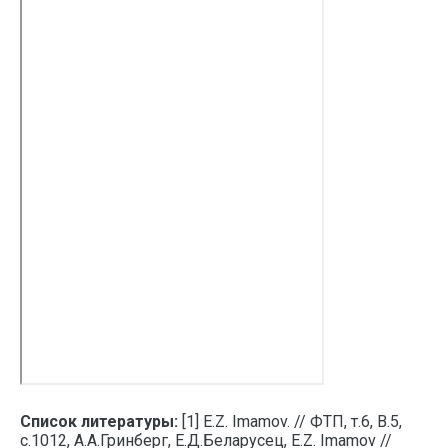
Список литературы:
[1] E.Z. Imamov. // ФТП, т.6, В.5,
с.1012, А.А.Гринберг, Е.Д.Беларусец, E.Z. Imamov //