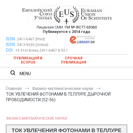
Перейти
к
содержимому
Лицензия СМИ:
ПИ № ФС77-63060
Евразийский Союз Ученых —
Публикуется с 2014 года
публикация научных статей в
ISSN:
Евразийский Союз Ученых — публикация научных статей в
2411-6467 (Print)
ISSN:
2413-9335 (Online)
ежемесячном научном журнале
ежемесячном научном журнале
DOI:
10.31618/esu.2411-6467.8.53.1
ПУБЛИКАЦИЯ В
СРОЧНАЯ
SCOPUS
ПУБЛИКАЦИЯ
MENU
Главная
Физико-математические науки
ТОК УВЛЕЧЕНИЯ ФОТОНАМИ В ТЕЛЛУРЕ ДЫРОЧНОЙ
ПРОВОДИМОСТИ (52-56)
ФИЗИКО-МАТЕМАТИЧЕСКИЕ НАУКИ
ТОК УВЛЕЧЕНИЯ ФОТОНАМИ В ТЕЛЛУРЕ