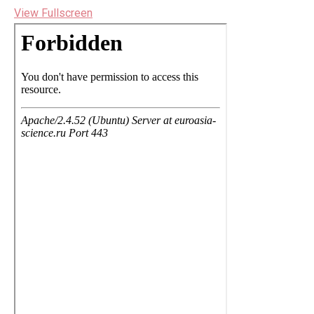
View Fullscreen
Перейти
к
содержимому
PDF