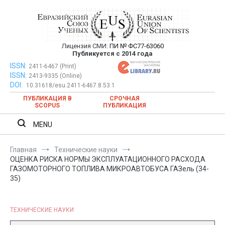
Перейти
к
содержимому
Лицензия СМИ:
ПИ № ФС77-63060
Евразийский Союз Ученых —
Публикуется с 2014 года
публикация научных статей в
ISSN:
Евразийский Союз Ученых — публикация научных статей в
2411-6467 (Print)
ISSN:
2413-9335 (Online)
ежемесячном научном журнале
ежемесячном научном журнале
DOI:
10.31618/esu.2411-6467.8.53.1
ПУБЛИКАЦИЯ В
СРОЧНАЯ
SCOPUS
ПУБЛИКАЦИЯ
MENU
Главная
Технические науки
ОЦЕНКА РИСКА НОРМЫ ЭКСПЛУАТАЦИОННОГО РАСХОДА
ГАЗОМОТОРНОГО ТОПЛИВА МИКРОАВТОБУСА ГАЗель (34-
35)
ТЕХНИЧЕСКИЕ НАУКИ