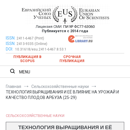
Перейти
к
содержимому
Лицензия СМИ:
ПИ № ФС77-63060
Евразийский Союз Ученых —
Публикуется с 2014 года
публикация научных статей в
ISSN:
Евразийский Союз Ученых — публикация научных статей в
2411-6467 (Print)
ISSN:
2413-9335 (Online)
ежемесячном научном журнале
ежемесячном научном журнале
DOI:
10.31618/esu.2411-6467.8.53.1
ПУБЛИКАЦИЯ В
СРОЧНАЯ
SCOPUS
ПУБЛИКАЦИЯ
MENU
Главная
Сельскохозяйственные науки
ТЕХНОЛОГИЯ ВЫРАЩИВАНИЯ И ЕЁ ВЛИЯНИЕ НА УРОЖАЙ И
КАЧЕСТВО ПЛОДОВ АРБУЗА (25-29)
СЕЛЬСКОХОЗЯЙСТВЕННЫЕ НАУКИ
ТЕХНОЛОГИЯ ВЫРАЩИВАНИЯ И ЕЁ