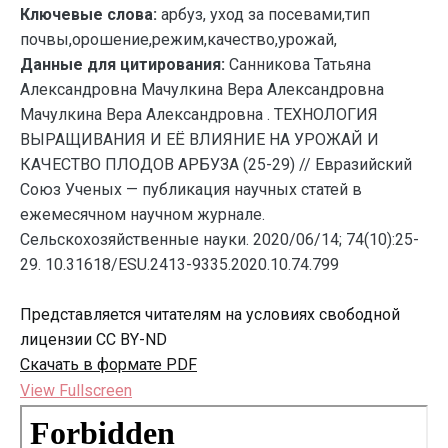
Ключевые слова:
арбуз, уход за посевами,тип
почвы,орошение,режим,качество,урожай,
Данные для цитирования:
Санникова Татьяна
Александровна Мачулкина Вера Александровна
Мачулкина Вера Александровна . ТЕХНОЛОГИЯ
ВЫРАЩИВАНИЯ И ЕЁ ВЛИЯНИЕ НА УРОЖАЙ И
КАЧЕСТВО ПЛОДОВ АРБУЗА (25-29) // Евразийский
Союз Ученых — публикация научных статей в
ежемесячном научном журнале.
Сельскохозяйственные науки. 2020/06/14; 74(10):25-
29. 10.31618/ESU.2413-9335.2020.10.74.799
Представляется читателям на условиях свободной
лицензии CC BY-ND
Скачать в формате PDF
View Fullscreen
Перейти
к