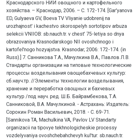
Краснодарского НИИ овощного и картофельного
хозяйства. – Краснодар, 2006. – С. 172-174. [Gar'yanova
ED, Gulyaeva GV, Boeva TV Vliyanie udobrenij na
urozhajnost' i kachestvo skorospelyh sortotipov arbuza
selekcii VNIIOB: sb.nauch.tr. v chest' 75-letiya so dnya
obrazovaniya Krasnodarskogo NII ovoshchnogo i
kartofel'nogo hozyajstva. Krasnodar; 2006: 172-174. (in
Russ).] 7. Санникова Т.А., Мачулкина В.А., Павлов Л.В.
Стандарты организации на типовые технологические
процессы возделывания овощебахчевых культур:
сб.науч.тр. //Элементы технологии возделывания,
хранение и переработка овощных и бахчевых
культур /под науч. ред. Ш.Б. Байрамбекова, Т.А.
Санниковой, В.А. Мачулкиной. - Астрахань: Издатель:
Сорокин Роман Васильевич, 2018. - С. 69-71.
[Sannikova TA, Machulkina VA, Pavlov LV Standarty
organizacii na tipovye tekhnologicheskie processy
vozdelyvaniya ovoshchebahchevyh kul'tur: sb.nauch.tr.