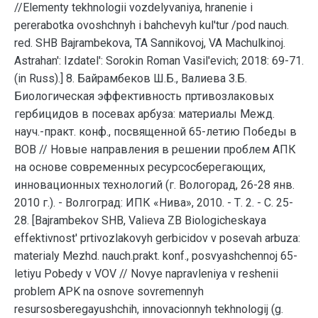
//Elementy tekhnologii vozdelyvaniya, hranenie i
pererabotka ovoshchnyh i bahchevyh kul'tur /pod nauch.
red. SHB Bajrambekova, TA Sannikovoj, VA Machulkinoj.
Astrahan': Izdatel': Sorokin Roman Vasil'evich; 2018: 69-71.
(in Russ).] 8. Байрамбеков Ш.Б., Валиева З.Б.
Биологическая эффективность пртивозлаковых
гербицидов в посевах арбуза: материалы Межд.
науч.-практ. конф., посвященной 65-летию Победы в
ВОВ // Новые направления в решении проблем АПК
на основе современных ресурсосберегающих,
инновационных технологий (г. Вологорад, 26-28 янв.
2010 г.). - Волгоград: ИПК «Нива», 2010. - Т. 2. - С. 25-
28. [Bajrambekov SHB, Valieva ZB Biologicheskaya
effektivnost' prtivozlakovyh gerbicidov v posevah arbuza:
materialy Mezhd. nauch.prakt. konf., posvyashchennoj 65-
letiyu Pobedy v VOV // Novye napravleniya v reshenii
problem APK na osnove sovremennyh
resursosberegayushchih, innovacionnyh tekhnologij (g.