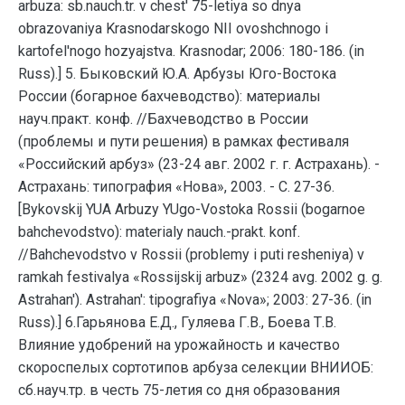
arbuza: sb.nauch.tr. v chest' 75-letiya so dnya
obrazovaniya Krasnodarskogo NII ovoshchnogo i
kartofel'nogo hozyajstva. Krasnodar; 2006: 180-186. (in
Russ).] 5. Быковский Ю.А. Арбузы Юго-Востока
России (богарное бахчеводство): материалы
науч.практ. конф. //Бахчеводство в России
(проблемы и пути решения) в рамках фестиваля
«Российский арбуз» (23-24 авг. 2002 г. г. Астрахань). -
Астрахань: типография «Нова», 2003. - С. 27-36.
[Bykovskij YUA Arbuzy YUgo-Vostoka Rossii (bogarnoe
bahchevodstvo): materialy nauch.-prakt. konf.
//Bahchevodstvo v Rossii (problemy i puti resheniya) v
ramkah festivalya «Rossijskij arbuz» (2324 avg. 2002 g. g.
Astrahan'). Astrahan': tipografiya «Nova»; 2003: 27-36. (in
Russ).] 6.Гарьянова Е.Д., Гуляева Г.В., Боева Т.В.
Влияние удобрений на урожайность и качество
скороспелых сортотипов арбуза селекции ВНИИОБ:
сб.науч.тр. в честь 75-летия со дня образования