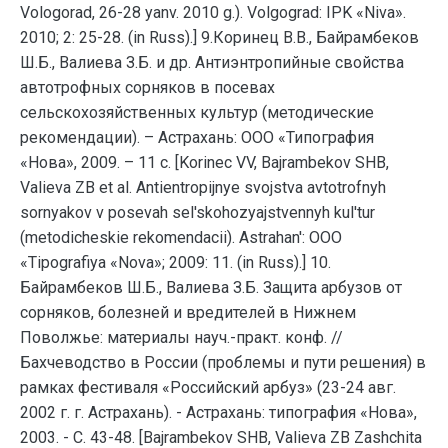
Vologorad, 26-28 yanv. 2010 g.). Volgograd: IPK «Niva».
2010; 2: 25-28. (in Russ).] 9.Коринец В.В., Байрамбеков
Ш.Б., Валиева З.Б. и др. Антиэнтропийные свойства
автотрофных сорняков в посевах
сельскохозяйственных культур (методические
рекомендации). – Астрахань: ООО «Типография
«Нова», 2009. – 11 с. [Korinec VV, Bajrambekov SHB,
Valieva ZB et al. Antientropijnye svojstva avtotrofnyh
sornyakov v posevah sel'skohozyajstvennyh kul'tur
(metodicheskie rekomendacii). Astrahan': OOO
«Tipografiya «Nova»; 2009: 11. (in Russ).] 10.
Байрамбеков Ш.Б., Валиева З.Б. Защита арбузов от
сорняков, болезней и вредителей в Нижнем
Поволжье: материалы науч.-практ. конф. //
Бахчеводство в России (проблемы и пути решения) в
рамках фестиваля «Российский арбуз» (23-24 авг.
2002 г. г. Астрахань). - Астрахань: типография «Нова»,
2003. - С. 43-48. [Bajrambekov SHB, Valieva ZB Zashchita