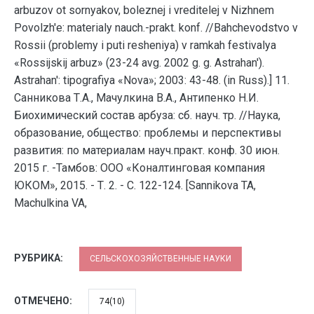
arbuzov ot sornyakov, boleznej i vreditelej v Nizhnem
Povolzh'e: materialy nauch.-prakt. konf. //Bahchevodstvo v
Rossii (problemy i puti resheniya) v ramkah festivalya
«Rossijskij arbuz» (23-24 avg. 2002 g. g. Astrahan').
Astrahan': tipografiya «Nova»; 2003: 43-48. (in Russ).] 11.
Санникова Т.А., Мачулкина В.А., Антипенко Н.И.
Биохимический состав арбуза: сб. науч. тр. //Наука,
образование, общество: проблемы и перспективы
развития: по материалам науч.практ. конф. 30 июн.
2015 г. -Тамбов: ООО «Коналтинговая компания
ЮКОМ», 2015. - Т. 2. - С. 122-124. [Sannikova TA,
Machulkina VA,
РУБРИКА:
СЕЛЬСКОХОЗЯЙСТВЕННЫЕ НАУКИ
ОТМЕЧЕНО:
74(10)