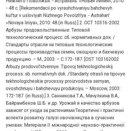
Нижнего Поволжья. - Астрахань: «Новая линия», 2010.
- 48 с. [Rekomendacii po vyrashchivaniyu bahchevyh
kul'tur v usloviyah Nizhnego Povolzh'ya. - Astrahan':
«Novaya liniya», 2010: 48.(in Russ).] 2. ОСТ 10316-2002
Арбузы продовольственные. Типовой
технологический процесс: сб. нормативных док. /
Стандарты отрасли на типовые технологические
процессы производства семян, овощную и бахчевую
продукцию. – М., 2003. – С.172-187. [OST 103162002
Arbuzy prodovol'stvennye. Tipovoj tekhnologicheskij
process: sb. normativnyh dok. /Standarty otrasli na tipovye
tekhnologicheskie processy proizvodstva semyan,
ovoshchnuyu i bahchevuyu produkciyu. – Moscow, 2003:
172-187. (in Russ).] 3. Санникова Т.А., Мачулкина В.А.,
Байрамбеков Ш.Б. и др. Урожай и качество арбузов
зависят от ухода за растениями:Теоретичні і практичні
аспекти розвитку галузі овочівництва в сучасних
умовах: Матеріали ІІ міжнародної науково-практичної