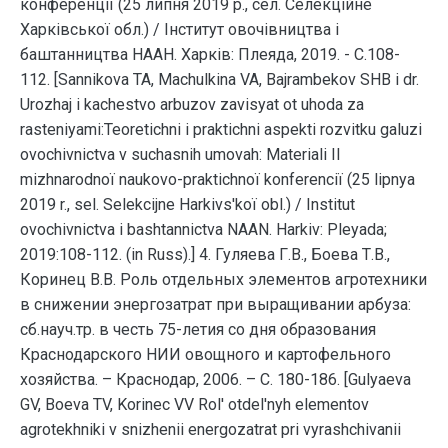
конференції (25 липня 2019 р., сел. Селекційне
Харківської обл.) / Інститут овочівництва і
баштанництва НААН. Харків: Плеяда, 2019. - С.108-
112. [Sannikova TA, Machulkina VA, Bajrambekov SHB i dr.
Urozhaj i kachestvo arbuzov zavisyat ot uhoda za
rasteniyami:Teoretichnі і praktichnі aspekti rozvitku galuzі
ovochіvnictva v suchasnih umovah: Materіali ІІ
mіzhnarodnoї naukovo-praktichnoї konferencії (25 lipnya
2019 r., sel. Selekcіjne Harkіvs'koї obl.) / Іnstitut
ovochіvnictva і bashtannictva NAAN. Harkіv: Pleyada;
2019:108-112. (in Russ).] 4. Гуляева Г.В., Боева Т.В.,
Коринец В.В. Роль отдельных элементов агротехники
в снижении энергозатрат при выращивании арбуза:
сб.науч.тр. в честь 75-летия со дня образования
Краснодарского НИИ овощного и картофельного
хозяйства. – Краснодар, 2006. – С. 180-186. [Gulyaeva
GV, Boeva TV, Korinec VV Rol' otdel'nyh elementov
agrotekhniki v snizhenii energozatrat pri vyrashchivanii