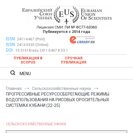
Перейти
к
содержимому
Лицензия СМИ:
ПИ № ФС77-63060
Евразийский Союз Ученых —
Публикуется с 2014 года
публикация научных статей в
ISSN:
Евразийский Союз Ученых — публикация научных статей в
2411-6467 (Print)
ISSN:
2413-9335 (Online)
ежемесячном научном журнале
ежемесячном научном журнале
DOI:
10.31618/esu.2411-6467.8.53.1
ПУБЛИКАЦИЯ В
СРОЧНАЯ
SCOPUS
ПУБЛИКАЦИЯ
MENU
Главная
Сельскохозяйственные науки
ПРОГРЕССИВНЫЕ РЕСУРСОСБЕРЕГАЮЩИЕ РЕЖИМЫ
ВОДОПОЛЬЗОВАНИЯ НА РИСОВЫХ ОРОСИТЕЛЬНЫХ
СИСТЕМАХ КУБАНИ (22-25)
СЕЛЬСКОХОЗЯЙСТВЕННЫЕ НАУКИ