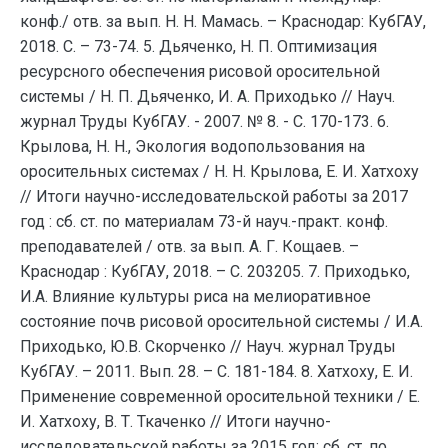
конф./ отв. за вып. Н. Н. Мамась. – Краснодар: КубГАУ,
2018. С. – 73-74. 5. Дьяченко, Н. П. Оптимизация
ресурсного обеспечения рисовой оросительной
системы / Н. П. Дьяченко, И. А. Приходько // Науч.
журнал Труды КубГАУ. - 2007. № 8. - С. 170-173. 6.
Крылова, Н. Н., Экология водопользования на
оросительных системах / Н. Н. Крылова, Е. И. Хатхоху
// Итоги научно-исследовательской работы за 2017
год : сб. ст. по материалам 73-й науч.-практ. конф.
преподавателей / отв. за вып. А. Г. Кощаев. –
Краснодар : КубГАУ, 2018. – С. 203205. 7. Приходько,
И.А. Влияние культуры риса на мелиоративное
состояние почв рисовой оросительной системы / И.А.
Приходько, Ю.В. Скорченко // Науч. журнал Труды
КубГАУ. – 2011. Вып. 28. – С. 181-184. 8. Хатхоху, Е. И.
Применение современной оросительной техники / Е.
И. Хатхоху, В. Т. Ткаченко // Итоги научно-
исследовательской работы за 2015 год: сб. ст. по