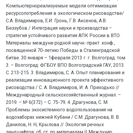
Компьютернореализуемые модели оптимизации
ресурсопотребления в экологическом рисоводстве/
С.А. Владимиров, Е.И. Гронь, Г.В. Аксенов, А.В.
Беззубов / Интеграция науки и производства –
стратегия устойчивого развития АПК России в ВТО.
Материалы междуна-родной научн.-практ. конф.,
посвященной 70-летию Победы в Сталинградской
битве. 30 января – 1февраля 2013 г. г. Волгоград. том
3. – Волгоград: ФГБОУ ВПО Волгоградский ГАУ, 2013.
С. 213-215. 3. Владимиров, С. А. Опыт планирования и
реализации инновационного проекта эффективного
рисоводства / С. А. Владимиров, И. А. Приходько //
Международный сельскохозяйственный журнал. –
2019. – № 6(372) – С. 75-79. 4. Драгунова, С. М.
Проблемы экосистемного водопользования на
водозаборах нижней Кубани / С.М. Драгунова, В. В.
Данилов, Н. Н, Крылова // Экология речных
ландшафтов: сб. ст. по материалам II Междунар.