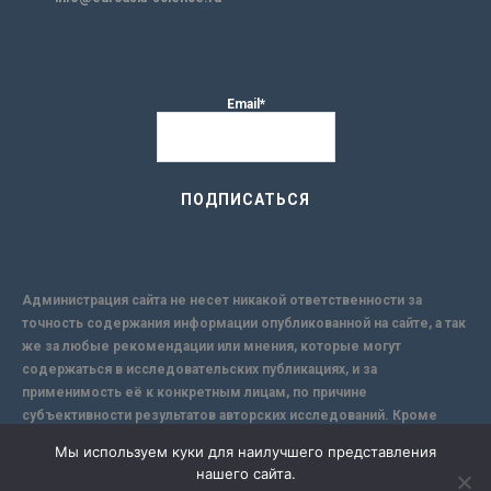
Email*
Администрация сайта не несет никакой ответственности за
точность содержания информации опубликованной на сайте, а так
же за любые рекомендации или мнения, которые могут
содержаться в исследовательских публикациях, и за
применимость её к конкретным лицам, по причине
субъективности результатов авторских исследований. Кроме
того, поскольку интернет не обеспечивает в полной мере
Мы используем куки для наилучшего представления
надежной защиты информации, Сайт не несет ответственности за
нашего сайта.
информацию, присылаемую через интернет.