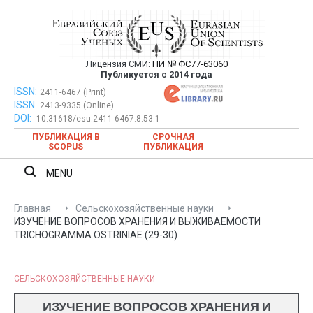
Перейти
к
содержимому
Лицензия СМИ:
ПИ № ФС77-63060
Евразийский Союз Ученых —
Публикуется с 2014 года
публикация научных статей в
ISSN:
Евразийский Союз Ученых — публикация научных статей в
2411-6467 (Print)
ISSN:
2413-9335 (Online)
ежемесячном научном журнале
ежемесячном научном журнале
DOI:
10.31618/esu.2411-6467.8.53.1
ПУБЛИКАЦИЯ В
СРОЧНАЯ
SCOPUS
ПУБЛИКАЦИЯ
MENU
Главная
Сельскохозяйственные науки
ИЗУЧЕНИЕ ВОПРОСОВ ХРАНЕНИЯ И ВЫЖИВАЕМОСТИ
TRICHOGRAMMA OSTRINIAE (29-30)
СЕЛЬСКОХОЗЯЙСТВЕННЫЕ НАУКИ
ИЗУЧЕНИЕ ВОПРОСОВ ХРАНЕНИЯ И