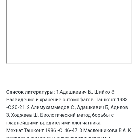
Список литературы:
1.Адашкевич Б., Шийко Э.
Развидение и хранение энтомофагов. Ташкент 1983.
-С.20-21. 2.Алимухаммедов С., Адашкевич Б, Адилов
З, Ходжаев Ш. Биологический метод борьбы с
главнейшими вредителями хлопчатника.
Мехнат.Ташкент 1986 -С. 46-47. 3.Масленникова В.А. К