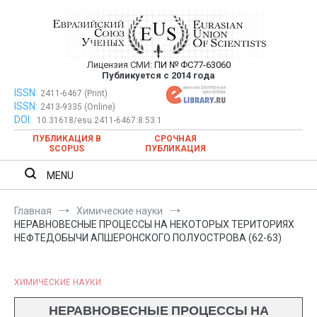
Перейти
к
содержимому
Лицензия СМИ:
ПИ № ФС77-63060
Евразийский Союз Ученых —
Публикуется с 2014 года
публикация научных статей в
ISSN:
Евразийский Союз Ученых — публикация научных статей в
2411-6467 (Print)
ISSN:
2413-9335 (Online)
ежемесячном научном журнале
ежемесячном научном журнале
DOI:
10.31618/esu.2411-6467.8.53.1
ПУБЛИКАЦИЯ В
СРОЧНАЯ
SCOPUS
ПУБЛИКАЦИЯ
MENU
Главная
Химические науки
НЕРАВНОВЕСНЫЕ ПРОЦЕССЫ НА НЕКОТОРЫХ ТЕРИТОРИЯХ
НЕФТЕДОБЫЧИ АПШЕРОНСКОГО ПОЛУОСТРОВА (62-63)
ХИМИЧЕСКИЕ НАУКИ
НЕРАВНОВЕСНЫЕ ПРОЦЕССЫ НА