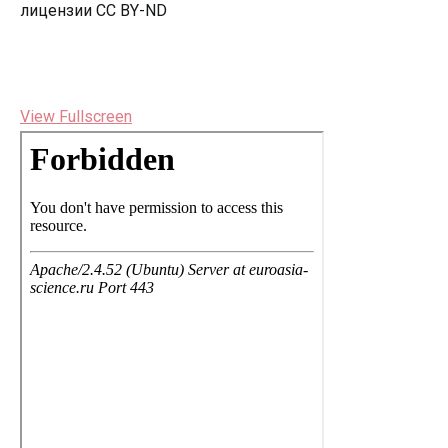
лицензии CC BY-ND
View Fullscreen
Перейти
к
содержимому
PDF